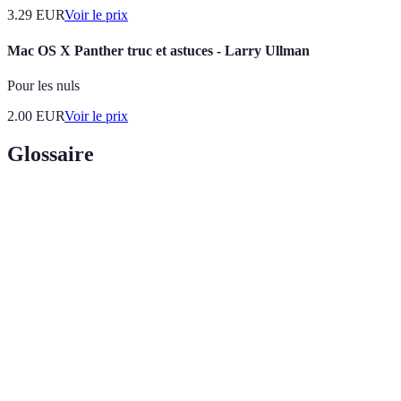
3.29
EUR
Voir le prix
Mac OS X Panther truc et astuces - Larry Ullman
Pour les nuls
2.00
EUR
Voir le prix
Glossaire
Terme
Définition
Action de mettre le ballon en jeu, généralement réalisé
Service
au début d'un échange.
Action de transférer le ballon à un coéquipier, favorisant
Passe
la coordination en attaque.
Un coup puissant visant à diriger le ballon vers le sol
Smash
avec force.