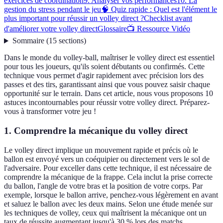
exercices de coordination
9. Analyser vos performances
10. La
gestion du stress pendant le jeu
🧠 Quiz rapide : Quel est l'élément le
plus important pour réussir un volley direct ?
Checklist avant
d'améliorer votre volley direct
Glossaire
📺 Ressource Vidéo
Sommaire
(
15
sections
)
Dans le monde du volley-ball, maîtriser le volley direct est essentiel
pour tous les joueurs, qu'ils soient débutants ou confirmés. Cette
technique vous permet d'agir rapidement avec précision lors des
passes et des tirs, garantissant ainsi que vous pouvez saisir chaque
opportunité sur le terrain. Dans cet article, nous vous proposons 10
astuces incontournables pour réussir votre volley direct. Préparez-
vous à transformer votre jeu !
1. Comprendre la mécanique du volley direct
Le volley direct implique un mouvement rapide et précis où le
ballon est envoyé vers un coéquipier ou directement vers le sol de
l'adversaire. Pour exceller dans cette technique, il est nécessaire de
comprendre la mécanique de la frappe. Cela inclut la prise correcte
du ballon, l'angle de votre bras et la position de votre corps. Par
exemple, lorsque le ballon arrive, penchez-vous légèrement en avant
et saluez le ballon avec les deux mains. Selon une étude menée sur
les techniques de volley, ceux qui maîtrisent la mécanique ont un
taux de réussite augmentant jusqu'à 30 % lors des matchs.