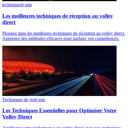
techniques
6
min
Les meilleures techniques de réception au volley
direct
Plongez dans les meilleures techniques de réception au volley direct.
Apprenez des méthodes efficaces pour parfaire vos compétences.
Techniques de jeu
6
min
Les Techniques Essentielles pour Optimiser Votre
Volley Direct
Améliorez votre performance en volley direct avec nos techniques