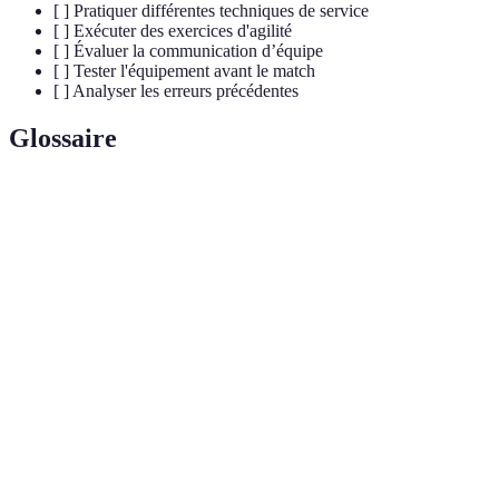
[ ] Pratiquer différentes techniques de service
[ ] Exécuter des exercices d'agilité
[ ] Évaluer la communication d’équipe
[ ] Tester l'équipement avant le match
[ ] Analyser les erreurs précédentes
Glossaire
Terme
Définition
Action d’envoyer le ballon en jeu pour commencer le
Service
point.
Action de recevoir le service ou un coup de
Réception
l’adversaire.
Capacité à bouger rapidement et efficacement sur le
Agilité
terrain.