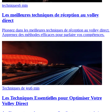
techniques
6
min
Les meilleures techniques de réception au volley
direct
Plongez dans les meilleures techniques de réception au volley direct.
Apprenez des méthodes efficaces pour parfaire vos compétences.
Techniques de jeu
6
min
Les Techniques Essentielles pour Optimiser Votre
Volley Direct