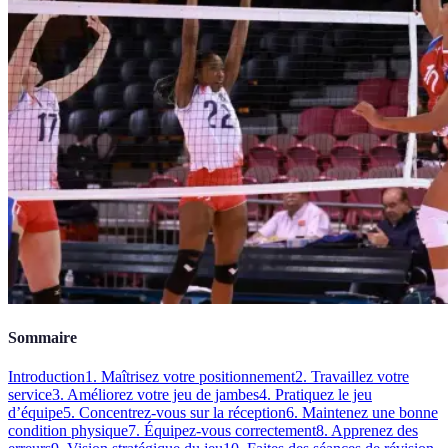
Sommaire
Introduction
1. Maîtrisez votre positionnement
2. Travaillez votre
service
3. Améliorez votre jeu de jambes
4. Pratiquez le jeu
d’équipe
5. Concentrez-vous sur la réception
6. Maintenez une bonne
condition physique
7. Équipez-vous correctement
8. Apprenez des