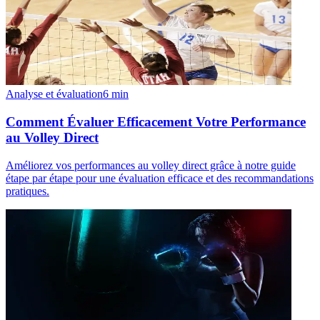
Analyse et évaluation
6
min
Comment Évaluer Efficacement Votre Performance
au Volley Direct
Améliorez vos performances au volley direct grâce à notre guide
étape par étape pour une évaluation efficace et des recommandations
pratiques.