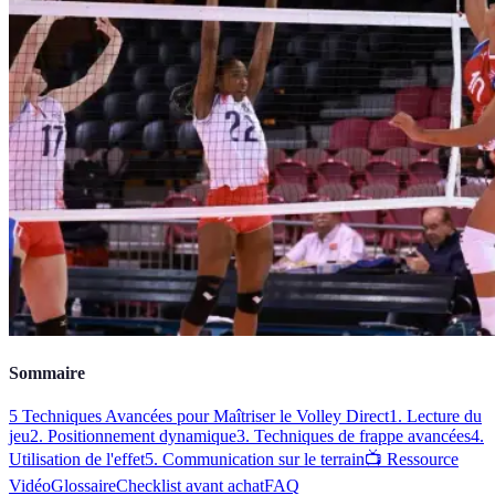
Sommaire
5 Techniques Avancées pour Maîtriser le Volley Direct
1. Lecture du
jeu
2. Positionnement dynamique
3. Techniques de frappe avancées
4.
Utilisation de l'effet
5. Communication sur le terrain
📺 Ressource
Vidéo
Glossaire
Checklist avant achat
FAQ