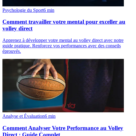
Psychologie du Sport
6
min
Comment travailler votre mental pour exceller au
volley direct
Apprenez à développer votre mental au volley direct avec notre
guide pratique. Renforcez vos performances avec des conseils
éprouvés.
Analyse et Évaluation
6
min
Comment Analyser Votre Performance au Volley
Direct : Guide Complet