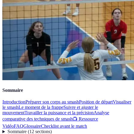
Sommaire
Introduction
Préparer son corps au smash
Position de départ
Visualiser
le smash
Le moment de la frappe
Suivre et ajuster le
mouvement
Travailler la puissance et la précision
Analyse
comparative des techniques de smash
📺 Ressource
Vidéo
FAQ
Glossaire
Checklist avant le match
Sommaire
(
12
sections
)