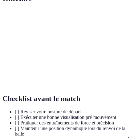
Terme
Définition
Entraînement impliquant des sauts pour améliorer
Pliométrie
l'explosivité.
Tension
Préparation dynamique du corps pour maximiser
corporelle
l'énergie.
Harmonie entre les yeux et le reste du corps
Coordination
assurant fluidité et précision.
Checklist avant le match
[ ] Réviser votre posture de départ
[ ] Exécuter une bonne visualisation pré-mouvement
[ ] Pratiquer des entraînements de force et précision
[ ] Maintenir une position dynamique lors du renvoi de la
balle