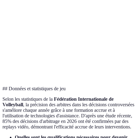
Critères
Style A
Style B
Style C
Verdict
Décision rapide
Oui
Non
Oui
A et C
Communication
Forte
Moyenne
Faible
A
Flexibilité
Haute
Moyenne
Haute
A et C
Conformité
Élevée
Faible
Moyenne
A
stricte
## Données et statistiques de jeu
Selon les statistiques de la
Fédération Internationale de
Volleyball
, la précision des arbitres dans les décisions controversées
s'améliore chaque année grâce à une formation accrue et à
l'utilisation de technologies d'assistance. D'après une étude récente,
85% des décisions d'arbitrage en 2026 ont été confirmées par des
replays vidéo, démontrant l'efficacité accrue de leurs interventions.
Quelles sont les qualifications nécessaires pour devenir