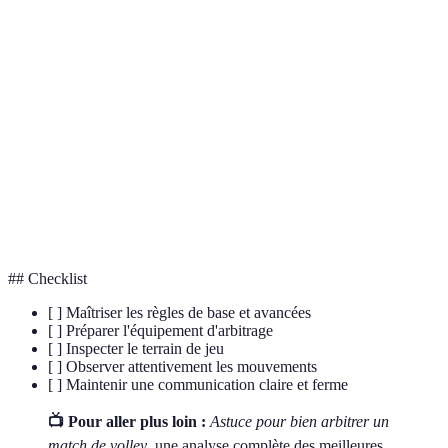
La mise en jeu de la balle par un joueur situé derrière la
Service
ligne de fond de son camp.
Un joueur spécialisé en défense qui peut remplacer
Libero
n'importe quel arrière sans compter en remplacement
officiel.
Double
Une faute signalée lorsque le même joueur touche la
touche
balle deux fois consécutivement.
## Checklist
[ ] Maîtriser les règles de base et avancées
[ ] Préparer l'équipement d'arbitrage
[ ] Inspecter le terrain de jeu
[ ] Observer attentivement les mouvements
[ ] Maintenir une communication claire et ferme
📺 Pour aller plus loin :
Astuce pour bien arbitrer un
match de volley
, une analyse complète des meilleures