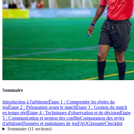
Sommaire
Introduction à l'arbitrage
Étape 1 : Comprendre les règles du
jeu
Étape 2 : Préparation avant le match
Étape 3 : Gestion du match
en temps réel
Étape 4 : Techniques d'observation et de décision
Étape
5 : Communication et gestion des conflits
Comparaison des styles
d'arbitrage
Données et statistiques de jeu
FAQ
Glossaire
Checklist
Sommaire
(
11
sections
)