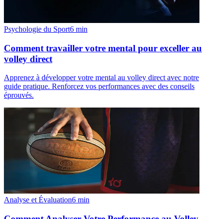
Psychologie du Sport
6
min
Comment travailler votre mental pour exceller au
volley direct
Apprenez à développer votre mental au volley direct avec notre
guide pratique. Renforcez vos performances avec des conseils
éprouvés.
Analyse et Évaluation
6
min
Comment Analyser Votre Performance au Volley