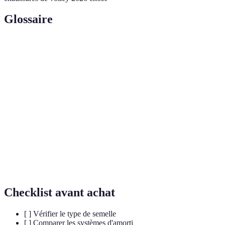
Glossaire
Terme
Définition
Technologie utilisée pour absorber les chocs et
Amorti
conforter les pieds pendant l'activité
Semelle
Semelle conçue pour offrir une meilleure
anti-
adhérence sur un sol glissant
dérapante
Matériau respirant souvent utilisé dans les
Mesh
chaussures pour éviter l'humidité
Checklist avant achat
[ ] Vérifier le type de semelle
[ ] Comparer les systèmes d'amorti