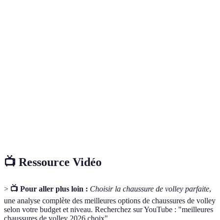
Option B
Confort
Moyen
Élevé
Élevé
C sont
préférabl
A et C
Adhérence
Haute
Moyenne
Haute
recomma
Option B
Amorti
Faible
Élevé
Moyen
recomma
Option C
Respirabilité
Bonne
Moyenne
Excellente
recomma
📺 Ressource Vidéo
>
📺 Pour aller plus loin :
Choisir la chaussure de volley parfaite
,
une analyse complète des meilleures options de chaussures de volley
selon votre budget et niveau. Recherchez sur YouTube : "meilleures
chaussures de volley 2026 choix"