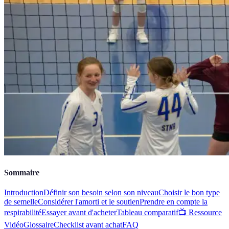
Sommaire
Introduction
Définir son besoin selon son niveau
Choisir le bon type
de semelle
Considérer l'amorti et le soutien
Prendre en compte la
respirabilité
Essayer avant d'acheter
Tableau comparatif
📺 Ressource
Vidéo
Glossaire
Checklist avant achat
FAQ