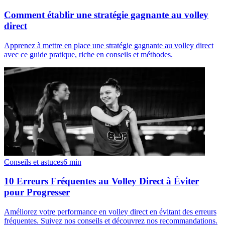
Comment établir une stratégie gagnante au volley
direct
Apprenez à mettre en place une stratégie gagnante au volley direct
avec ce guide pratique, riche en conseils et méthodes.
Conseils et astuces
6
min
10 Erreurs Fréquentes au Volley Direct à Éviter
pour Progresser
Améliorez votre performance en volley direct en évitant des erreurs
fréquentes. Suivez nos conseils et découvrez nos recommandations.