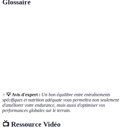
Glossaire
Terme
Définition
Endurance
Capacité à maintenir un effort physique prolongé.
Circuit
Entraînement combinant différents exercices.
training
Processus de maintien d'un niveau d'eau adéquat
Hydratation
dans le corps.
>
💡 Avis d'expert :
Un bon équilibre entre entraînements
spécifiques et nutrition adéquate vous permettra non seulement
d'améliorer votre endurance, mais aussi d'optimiser vos
performances globales sur le terrain.
📺 Ressource Vidéo