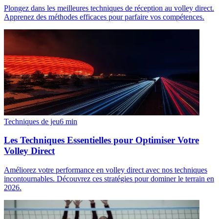
Plongez dans les meilleures techniques de réception au volley direct.
Apprenez des méthodes efficaces pour parfaire vos compétences.
Techniques de jeu
6
min
Les Techniques Essentielles pour Optimiser Votre
Volley Direct
Améliorez votre performance en volley direct avec nos techniques
incontournables. Découvrez ces stratégies pour dominer le terrain en
2026.