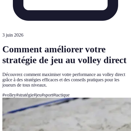
3 juin 2026
Comment améliorer votre
stratégie de jeu au volley direct
Découvrez comment maximiser votre performance au volley direct
grâce à des stratégies efficaces et des conseils pratiques pour les
joueurs de tous niveaux.
#
volley
#
stratégie
#
jeu
#
sport
#
tactique