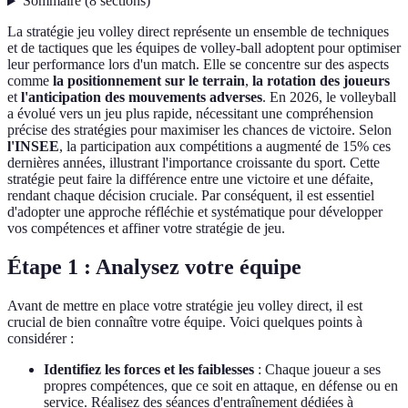
Sommaire
(
8
sections
)
La stratégie jeu volley direct représente un ensemble de techniques
et de tactiques que les équipes de volley-ball adoptent pour optimiser
leur performance lors d'un match. Elle se concentre sur des aspects
comme
la positionnement sur le terrain
,
la rotation des joueurs
et
l'anticipation des mouvements adverses
. En 2026, le volleyball
a évolué vers un jeu plus rapide, nécessitant une compréhension
précise des stratégies pour maximiser les chances de victoire. Selon
l'INSEE
, la participation aux compétitions a augmenté de 15% ces
dernières années, illustrant l'importance croissante du sport. Cette
stratégie peut faire la différence entre une victoire et une défaite,
rendant chaque décision cruciale. Par conséquent, il est essentiel
d'adopter une approche réfléchie et systématique pour développer
vos compétences et affiner votre stratégie de jeu.
Étape 1 : Analysez votre équipe
Avant de mettre en place votre stratégie jeu volley direct, il est
crucial de bien connaître votre équipe. Voici quelques points à
considérer :
Identifiez les forces et les faiblesses
: Chaque joueur a ses
propres compétences, que ce soit en attaque, en défense ou en
service. Réalisez des séances d'entraînement dédiées à