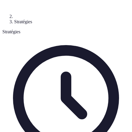
Stratégies
Stratégies