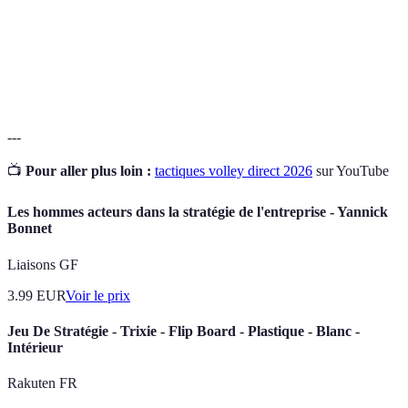
jeu.
Capacité à prévoir les mouvements de l'adversaire
Anticipation
et à s'y préparer.
---
📺
Pour aller plus loin :
tactiques volley direct 2026
sur YouTube
Les hommes acteurs dans la stratégie de l'entreprise - Yannick
Bonnet
Liaisons GF
3.99
EUR
Voir le prix
Jeu De Stratégie - Trixie - Flip Board - Plastique - Blanc -
Intérieur
Rakuten FR