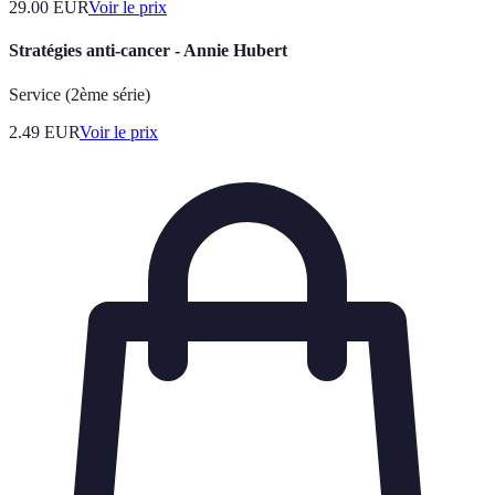
29.00
EUR
Voir le prix
Stratégies anti-cancer - Annie Hubert
Service (2ème série)
2.49
EUR
Voir le prix