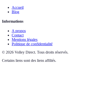
Accueil
Blog
Informations
A propos
Contact
Mentions légales
Politique de confidentialité
©
2026
Volley Direct
.
Tous droits réservés.
Certains liens sont des liens affiliés.