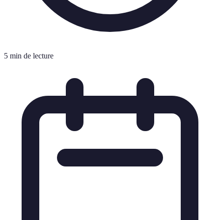
5 min de lecture