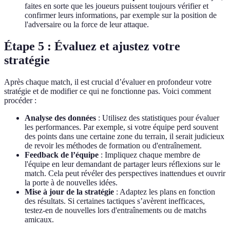
faites en sorte que les joueurs puissent toujours vérifier et
confirmer leurs informations, par exemple sur la position de
l'adversaire ou la force de leur attaque.
Étape 5 : Évaluez et ajustez votre
stratégie
Après chaque match, il est crucial d’évaluer en profondeur votre
stratégie et de modifier ce qui ne fonctionne pas. Voici comment
procéder :
Analyse des données
: Utilisez des statistiques pour évaluer
les performances. Par exemple, si votre équipe perd souvent
des points dans une certaine zone du terrain, il serait judicieux
de revoir les méthodes de formation ou d'entraînement.
Feedback de l’équipe
: Impliquez chaque membre de
l'équipe en leur demandant de partager leurs réflexions sur le
match. Cela peut révéler des perspectives inattendues et ouvrir
la porte à de nouvelles idées.
Mise à jour de la stratégie
: Adaptez les plans en fonction
des résultats. Si certaines tactiques s’avèrent inefficaces,
testez-en de nouvelles lors d'entraînements ou de matchs
amicaux.