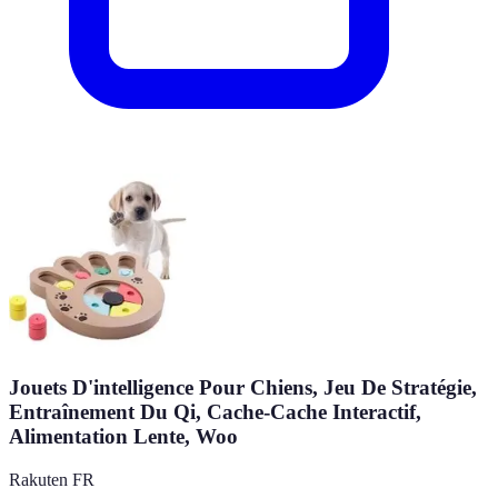
Jouets D'intelligence Pour Chiens, Jeu De Stratégie,
Entraînement Du Qi, Cache-Cache Interactif,
Alimentation Lente, Woo
Rakuten FR