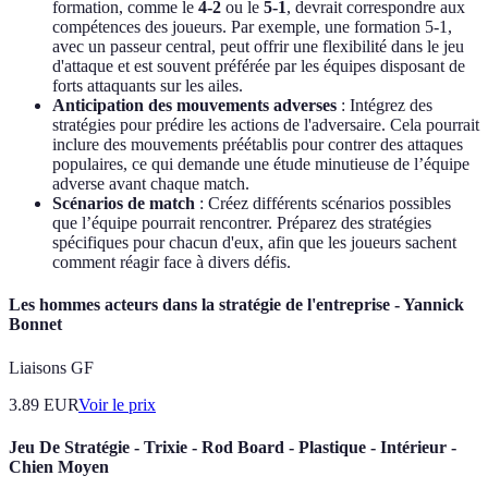
formation, comme le
4-2
ou le
5-1
, devrait correspondre aux
compétences des joueurs. Par exemple, une formation 5-1,
avec un passeur central, peut offrir une flexibilité dans le jeu
d'attaque et est souvent préférée par les équipes disposant de
forts attaquants sur les ailes.
Anticipation des mouvements adverses
: Intégrez des
stratégies pour prédire les actions de l'adversaire. Cela pourrait
inclure des mouvements préétablis pour contrer des attaques
populaires, ce qui demande une étude minutieuse de l’équipe
adverse avant chaque match.
Scénarios de match
: Créez différents scénarios possibles
que l’équipe pourrait rencontrer. Préparez des stratégies
spécifiques pour chacun d'eux, afin que les joueurs sachent
comment réagir face à divers défis.
Les hommes acteurs dans la stratégie de l'entreprise - Yannick
Bonnet
Liaisons GF
3.89
EUR
Voir le prix
Jeu De Stratégie - Trixie - Rod Board - Plastique - Intérieur -
Chien Moyen