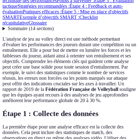
technique des performances
Points à surveiller :
Étape 3 : Évaluation
tactique
Stratégies recommandées :
Étape 4 : Feedback et auto-
évaluation
Pratiques efficaces :
Étape 5 : Mise en place d'objectifs
SMART
Exemple d’objectifs SMART :
Checklist
récapitulative
Glossaire
Sommaire
(
14
sections
)
L'analyse de jeu au volley direct est une méthode permettant
d'évaluer les performances des joueurs durant une compétition ou un
entraînement. Elle a pour but de mettre en lumière les forces et les
faiblesses du joueur, aidant ainsi à orienter son entraînement et ses
objectifs. Comprendre les éléments clés qui guident cette analyse
peut créer une base solide pour toute session d'entraînement. Par
exemple, le suivi des statistiques comme le nombre de services
réussis, les erreurs non forcées ou les points marqués sur attaque
peut offrir des indications cruciales sur les axes à travailler. Un
rapport de 2019 de la
Fédération Française de Volleyball
souligne
que les équipes ayant recours à des analyses de jeu approfondies
améliorent leur performance globale de 20 à 30 %.
Étape 1 : Collecte des données
La première étape pour une analyse efficace est la collecte des
données. Cela peut inclure des statistiques de match, des
observations en direct ou même des analyses vidéo. Utiliser des