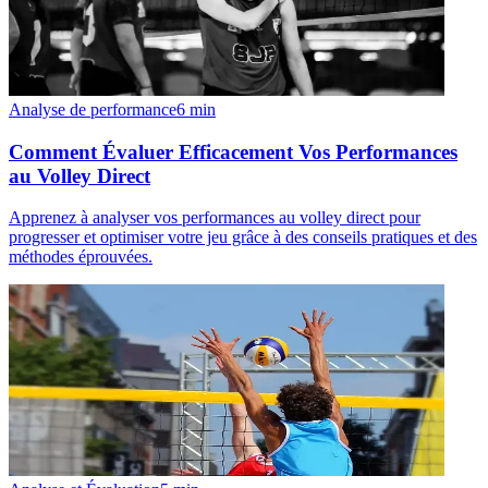
Analyse de performance
6
min
Comment Évaluer Efficacement Vos Performances
au Volley Direct
Apprenez à analyser vos performances au volley direct pour
progresser et optimiser votre jeu grâce à des conseils pratiques et des
méthodes éprouvées.