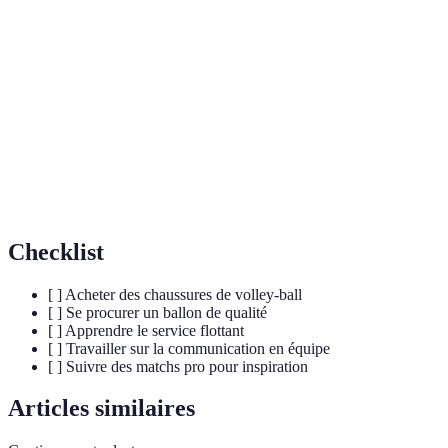
Terme
Définition
Action de mettre le ballon en jeu en le frappant avec la
Service
main.
Smash
Attaque offensive puissante effectuée à partir d'un saut.
Technique défensive où les joueurs empêchent le ballon
Bloc
de passer avec leurs mains.
Checklist
[ ] Acheter des chaussures de volley-ball
[ ] Se procurer un ballon de qualité
[ ] Apprendre le service flottant
[ ] Travailler sur la communication en équipe
[ ] Suivre des matchs pro pour inspiration
Articles similaires