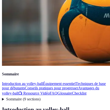
Sommaire
Introduction au volley-ball
Équipement essentiel
Techniques de base
pour débutants
Conseils pratiques pour progresser
Avantages du
volley-ball
📺 Ressource Vidéo
FAQ
Glossaire
Checklist
Sommaire
(
9
sections
)
Introduction au volley-ball