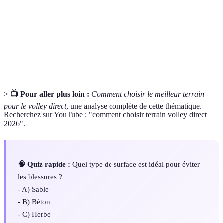
Surface de
Le matériau du terrain qui influence le jeu.
jeu
L'ensemble des services et équipements offerts à
Infrastructure
proximité ou sur un terrain de sport.
>
📺 Pour aller plus loin :
Comment choisir le meilleur terrain
pour le volley direct
, une analyse complète de cette thématique.
Recherchez sur YouTube : "comment choisir terrain volley direct
2026".
🧠 Quiz rapide :
Quel type de surface est idéal pour éviter
les blessures ?
- A) Sable
- B) Béton
- C) Herbe