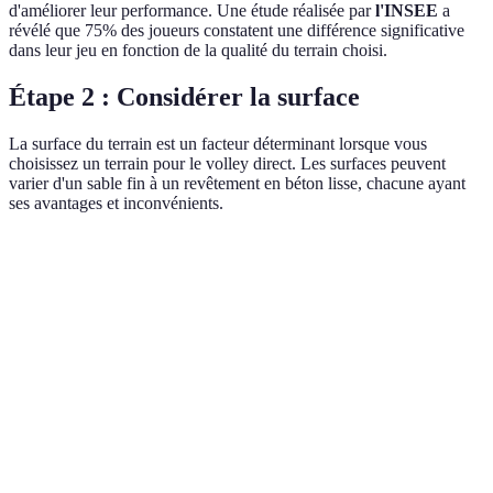
d'améliorer leur performance. Une étude réalisée par
l'INSEE
a
révélé que 75% des joueurs constatent une différence significative
dans leur jeu en fonction de la qualité du terrain choisi.
Étape 2 : Considérer la surface
La surface du terrain est un facteur déterminant lorsque vous
choisissez un terrain pour le volley direct. Les surfaces peuvent
varier d'un sable fin à un revêtement en béton lisse, chacune ayant
ses avantages et inconvénients.
Type de surface
Avantages
Inconvénients
Verdict
Diminution
des
Difficulté à
Idéal pour
Sable
impactes,
dribbler
amateurs
glisse
douce
Très bon
Risque de
Préféré par
Béton
rebond de