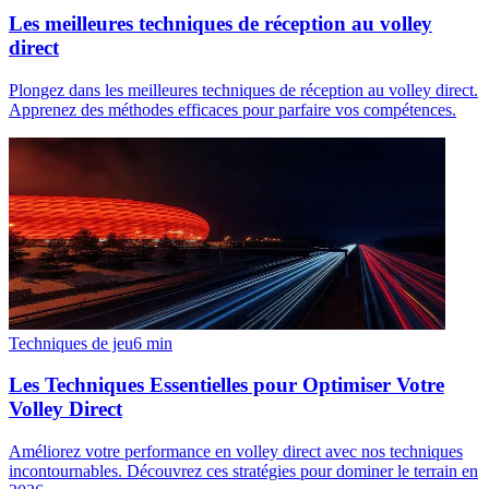
Les meilleures techniques de réception au volley
direct
Plongez dans les meilleures techniques de réception au volley direct.
Apprenez des méthodes efficaces pour parfaire vos compétences.
Techniques de jeu
6
min
Les Techniques Essentielles pour Optimiser Votre
Volley Direct
Améliorez votre performance en volley direct avec nos techniques
incontournables. Découvrez ces stratégies pour dominer le terrain en