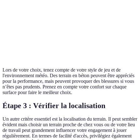
blessures
les pros
balle
Naturel,
Glissant en
Bon
Herbe
agréable
saison humide
compromis
Rapide,
Conçu
Synthétique
surface
Coût élevé
pour les
uniforme
pros
Lors de votre choix, tenez compte de votre style de jeu et de
l'environnement météo. Des terrain en béton peuvent être appréciés
pour la performance, mais peuvent provoquer des blessures si vous
n’êtes pas prudents. Prenez en compte votre confort sur chaque
surface pour faire le meilleur choix.
Étape 3 : Vérifier la localisation
Un autre critère essentiel est la localisation du terrain. Il peut sembler
évident mais choisir un terrain proche de chez vous ou de votre lieu
de travail peut grandement influencer votre engagement à jouer
régulièrement. En termes de facilité d'accès, privilégiez également