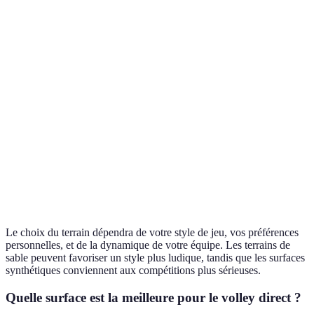
Critère
Terrains de sable
Terrains en gazon
Terrains
Adhérence
Faible
Bonne
Excellent
Dureté
Doux
Souple
Dur
Radar de
Élevé
Modéré
Élevé
blessure
(articulations)
Précision
Faible
Bonne
Excellent
du jeu
Le choix du terrain dépendra de votre style de jeu, vos préférences
personnelles, et de la dynamique de votre équipe. Les terrains de
sable peuvent favoriser un style plus ludique, tandis que les surfaces
synthétiques conviennent aux compétitions plus sérieuses.
Quelle surface est la meilleure pour le volley direct ?