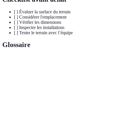
[ ] Évaluer la surface du terrain
[ ] Considérer l'emplacement
[ ] Vérifier les dimensions
[ ] Inspecter les installations
[ ] Tester le terrain avec l’équipe
Glossaire
Terme
Définition
Surface de
Matériau sur lequel se déroule le volley, influençant
jeu
la qualité du jeu.
Capacité d’un joueur à rester stable sur le terrain
Adhérence
pendant le jeu.
Taille standard du terrain, impactant la stratégie et
Dimensions
le style de jeu.