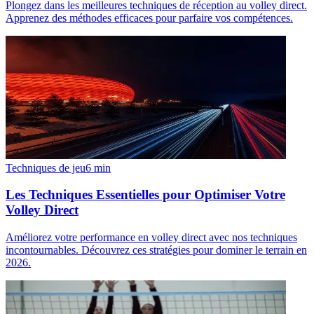
Plongez dans les meilleures techniques de réception au volley direct.
Apprenez des méthodes efficaces pour parfaire vos compétences.
Techniques de jeu
6
min
Les Techniques Essentielles pour Optimiser Votre
Volley Direct
Améliorez votre performance en volley direct avec nos techniques
incontournables. Découvrez ces stratégies pour dominer le terrain en
2026.