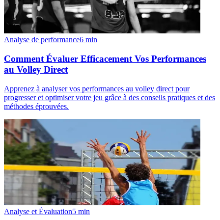
Analyse de performance
6
min
Comment Évaluer Efficacement Vos Performances
au Volley Direct
Apprenez à analyser vos performances au volley direct pour
progresser et optimiser votre jeu grâce à des conseils pratiques et des
méthodes éprouvées.
Analyse et Évaluation
5
min