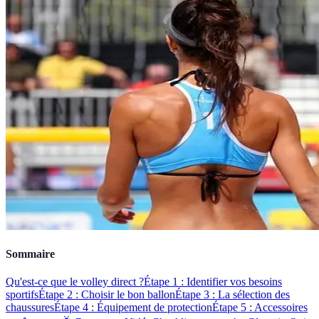
Sommaire
Qu'est-ce que le volley direct ?
Étape 1 : Identifier vos besoins
sportifs
Étape 2 : Choisir le bon ballon
Étape 3 : La sélection des
chaussures
Étape 4 : Équipement de protection
Étape 5 : Accessoires