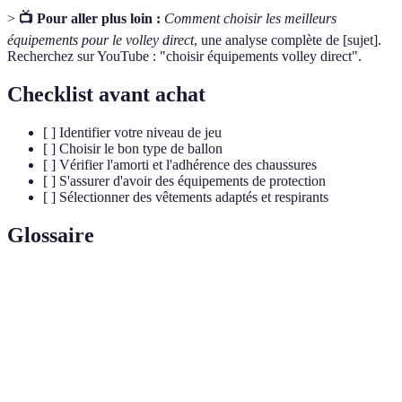
>
📺 Pour aller plus loin :
Comment choisir les meilleurs
équipements pour le volley direct
, une analyse complète de [sujet].
Recherchez sur YouTube : "choisir équipements volley direct".
Checklist avant achat
[ ] Identifier votre niveau de jeu
[ ] Choisir le bon type de ballon
[ ] Vérifier l'amorti et l'adhérence des chaussures
[ ] S'assurer d'avoir des équipements de protection
[ ] Sélectionner des vêtements adaptés et respirants
Glossaire
Terme
Définition
Sport d’équipe où deux équipes s’affrontent sur
Volleyball
un terrain divisé par un filet.
Amorti
Capacité à réduire les chocs lors de l'impact.