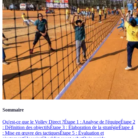
Sommaire
Qu'est-ce que le Volley Direct ?
Étape 1 : Analyse de l'équipe
Étape 2
: Définition des objectifs
Étape 3 : Élaboration de la stratégie
Étape 4
: Mise en œuvre des tactiques
Étape 5 : Évaluation et