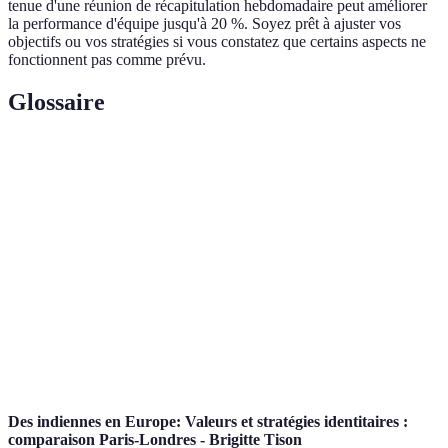
tenue d'une réunion de récapitulation hebdomadaire peut améliorer
la performance d'équipe jusqu'à 20 %. Soyez prêt à ajuster vos
objectifs ou vos stratégies si vous constatez que certains aspects ne
fonctionnent pas comme prévu.
Glossaire
Terme
Définition
Volley
Stratégie axée sur des actions rapides et des
Direct
décisions instantanées en volleyball.
Indicateurs clés de performance pour mesurer le
KPI
succès des stratégies.
Dynamique
Façon dont les individus interagissent et
de groupe
collaborent en équipe.
Des indiennes en Europe: Valeurs et stratégies identitaires :
comparaison Paris-Londres - Brigitte Tison