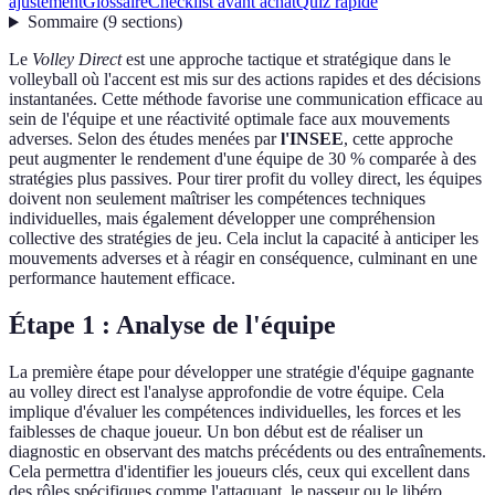
ajustement
Glossaire
Checklist avant achat
Quiz rapide
Sommaire
(
9
sections
)
Le
Volley Direct
est une approche tactique et stratégique dans le
volleyball où l'accent est mis sur des actions rapides et des décisions
instantanées. Cette méthode favorise une communication efficace au
sein de l'équipe et une réactivité optimale face aux mouvements
adverses. Selon des études menées par
l'INSEE
, cette approche
peut augmenter le rendement d'une équipe de 30 % comparée à des
stratégies plus passives. Pour tirer profit du volley direct, les équipes
doivent non seulement maîtriser les compétences techniques
individuelles, mais également développer une compréhension
collective des stratégies de jeu. Cela inclut la capacité à anticiper les
mouvements adverses et à réagir en conséquence, culminant en une
performance hautement efficace.
Étape 1 : Analyse de l'équipe
La première étape pour développer une stratégie d'équipe gagnante
au volley direct est l'analyse approfondie de votre équipe. Cela
implique d'évaluer les compétences individuelles, les forces et les
faiblesses de chaque joueur. Un bon début est de réaliser un
diagnostic en observant des matchs précédents ou des entraînements.
Cela permettra d'identifier les joueurs clés, ceux qui excellent dans
des rôles spécifiques comme l'attaquant, le passeur ou le libéro.