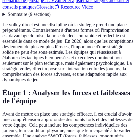
scénarios de jeu
Étape 5 : Évaluer et ajuster la stratégie
Checklist et
conseils pratiques
Glossaire
📺 Ressource Vidéo
Sommaire
(
9
sections
)
Le volley direct est une discipline où la stratégie prend une place
prépondérante. Contrairement à d'autres formes où l'improvisation
est davantage de mise, la prise de décision rapide et réfléchie est
essentielle dans ce mode de jeu. En 2026, alors que les compétitions
deviennent de plus en plus féroces, l'importance d'une stratégie
solide ne peut être sous-estimée. Les équipes qui réussissent à
élaborer des tactiques bien pensées et exécutées dominent non
seulement sur le plan technique, mais également psychologique. La
stratégie volley direct repose sur l'interaction entre les joueurs, la
compréhension des forces adverses, et une adaptation rapide aux
dynamiques de jeu.
Étape 1 : Analyser les forces et faiblesses
de l'équipe
Avant de mettre en place une stratégie efficace, il est crucial d'avoir
une compréhension approfondie des points forts et des faiblesses de
votre équipe. Cela peut inclure les compétences individuelles des
joueurs, leur condition physique, ainsi que leur capacité à travailler
ensemble. Une analyse SWOT (forces, faiblesses, opportunités,