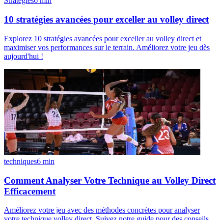
Stratégies
6
min
10 stratégies avancées pour exceller au volley direct
Explorez 10 stratégies avancées pour exceller au volley direct et
maximiser vos performances sur le terrain. Améliorez votre jeu dès
aujourd'hui !
techniques
6
min
Comment Analyser Votre Technique au Volley Direct
Efficacement
Améliorez votre jeu avec des méthodes concrètes pour analyser
votre technique volley direct. Suivez notre guide pour des conseils