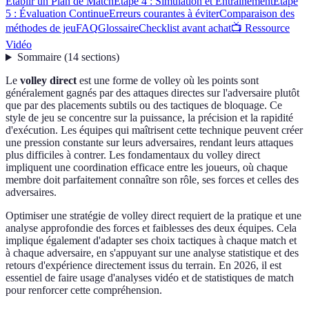
Établir un Plan de Match
Étape 4 : Simulation et Entraînement
Étape
5 : Évaluation Continue
Erreurs courantes à éviter
Comparaison des
méthodes de jeu
FAQ
Glossaire
Checklist avant achat
📺 Ressource
Vidéo
Sommaire
(
14
sections
)
Le
volley direct
est une forme de volley où les points sont
généralement gagnés par des attaques directes sur l'adversaire plutôt
que par des placements subtils ou des tactiques de bloquage. Ce
style de jeu se concentre sur la puissance, la précision et la rapidité
d'exécution. Les équipes qui maîtrisent cette technique peuvent créer
une pression constante sur leurs adversaires, rendant leurs attaques
plus difficiles à contrer. Les fondamentaux du volley direct
impliquent une coordination efficace entre les joueurs, où chaque
membre doit parfaitement connaître son rôle, ses forces et celles des
adversaires.
Optimiser une stratégie de volley direct requiert de la pratique et une
analyse approfondie des forces et faiblesses des deux équipes. Cela
implique également d'adapter ses choix tactiques à chaque match et
à chaque adversaire, en s'appuyant sur une analyse statistique et des
retours d'expérience directement issus du terrain. En 2026, il est
essentiel de faire usage d'analyses vidéo et de statistiques de match
pour renforcer cette compréhension.