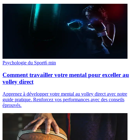
Psychologie du Sport
6
min
Comment travailler votre mental pour exceller au
volley direct
Apprenez à développer votre mental au volley direct avec notre
guide pratique. Renforcez vos performances avec des conseils
éprouvés.