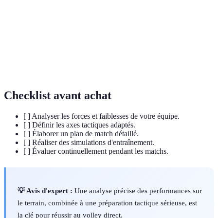
manière harmonieuse.
Un plan d'action conçu pour atteindre un objectif
Stratégie
spécifique.
Technique de
Méthode utilisée pour effectuer le service au
service
début du match ou après un point.
Checklist avant achat
[ ] Analyser les forces et faiblesses de votre équipe.
[ ] Définir les axes tactiques adaptés.
[ ] Élaborer un plan de match détaillé.
[ ] Réaliser des simulations d'entraînement.
[ ] Évaluer continuellement pendant les matchs.
💡 Avis d'expert :
Une analyse précise des performances sur
le terrain, combinée à une préparation tactique sérieuse, est
la clé pour réussir au volley direct.