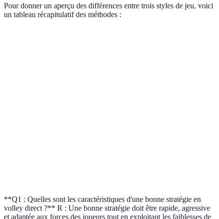
Pour donner un aperçu des différences entre trois styles de jeu, voici
un tableau récapitulatif des méthodes :
Méthode de Jeu
Avantages
Inconvénients
Idéal pour
Risque
Équipes
Rapidité
Volley direct
d'erreurs sous
jeunes et
d’attaque
pression
vives
Adaptation
Temps de
Volley
Équipes
à
réaction plus
stratégique
expérimentées
l’adversaire
lent
Équipes avec
Faible
Service puissant
Surprise
de bons
précision
serveurs
**Q1 : Quelles sont les caractéristiques d'une bonne stratégie en
volley direct ?** R : Une bonne stratégie doit être rapide, agressive
et adaptée aux forces des joueurs tout en exploitant les faiblesses de