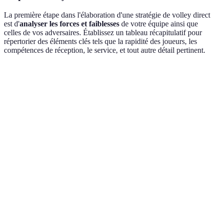
La première étape dans l'élaboration d'une stratégie de volley direct
est d'
analyser les forces et faiblesses
de votre équipe ainsi que
celles de vos adversaires. Établissez un tableau récapitulatif pour
répertorier des éléments clés tels que la rapidité des joueurs, les
compétences de réception, le service, et tout autre détail pertinent.
Critère
Équipe A
Équipe B
Remarques
Équipe A plus
Vitesse
8/10
6/10
rapide
Précision de
Équipe B
7/10
9/10
service
meilleure
Capacité
Équipe B plus
5/10
7/10
défensive
forte
Équipe A plus
Force d'attaque
9/10
5/10
agressive