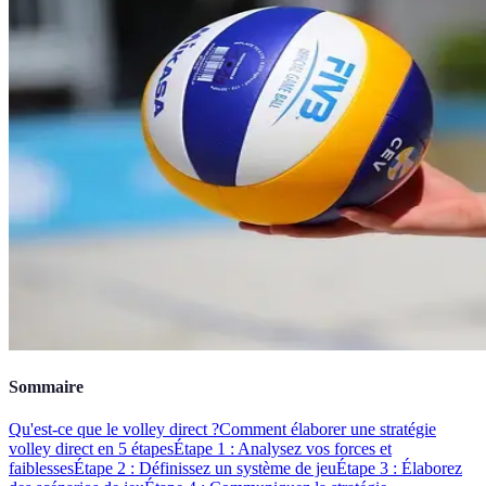
Sommaire
Qu'est-ce que le volley direct ?
Comment élaborer une stratégie
volley direct en 5 étapes
Étape 1 : Analysez vos forces et
faiblesses
Étape 2 : Définissez un système de jeu
Étape 3 : Élaborez