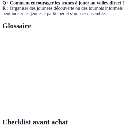
Q : Comment encourager les jeunes à jouer au volley direct ?
R :
Organiser des journées découverte ou des tournois informels
peut inciter les jeunes à participer et s'amuser ensemble.
Glossaire
Terme
Définition
Technique utilisée pour commencer le jeu, où le joueur
Service
frappe le ballon.
Stratégie visant à marquer des points en frappant le
Attaque
ballon vers le terrain adverse.
Stratégie pour empêcher l'adversaire de marquer,
Défense
souvent en bloquant ou en récupérant le ballon.
Checklist avant achat