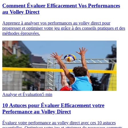
Comment Évaluer Efficacement Vos Performances
au Volley Direct
Apprenez à analyser vos performances au volley direct pour
progresser et optimiser votre jeu grâce à des conseils pratiques et des
méthodes éprouvées.
Analyse et Évaluation
5
min
10 Astuces pour Évaluer Efficacement votre
Performance au Volley Direct
Évaluez votre performance au volley direct avec ces 10 astuces
essentielles. Optimisez votre jeu et atteignez de nouveaux sommets