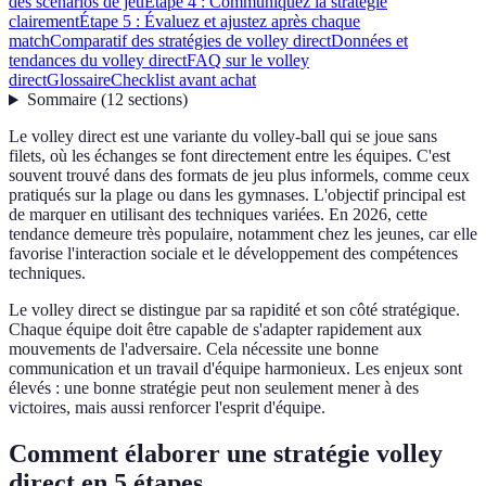
des scénarios de jeu
Étape 4 : Communiquez la stratégie
clairement
Étape 5 : Évaluez et ajustez après chaque
match
Comparatif des stratégies de volley direct
Données et
tendances du volley direct
FAQ sur le volley
direct
Glossaire
Checklist avant achat
Sommaire
(
12
sections
)
Le volley direct est une variante du volley-ball qui se joue sans
filets, où les échanges se font directement entre les équipes. C'est
souvent trouvé dans des formats de jeu plus informels, comme ceux
pratiqués sur la plage ou dans les gymnases. L'objectif principal est
de marquer en utilisant des techniques variées. En 2026, cette
tendance demeure très populaire, notamment chez les jeunes, car elle
favorise l'interaction sociale et le développement des compétences
techniques.
Le volley direct se distingue par sa rapidité et son côté stratégique.
Chaque équipe doit être capable de s'adapter rapidement aux
mouvements de l'adversaire. Cela nécessite une bonne
communication et un travail d'équipe harmonieux. Les enjeux sont
élevés : une bonne stratégie peut non seulement mener à des
victoires, mais aussi renforcer l'esprit d'équipe.
Comment élaborer une stratégie volley
direct en 5 étapes