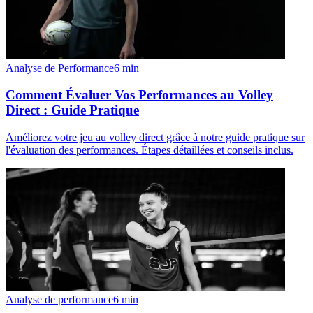
Analyse de Performance
6
min
Comment Évaluer Vos Performances au Volley
Direct : Guide Pratique
Améliorez votre jeu au volley direct grâce à notre guide pratique sur
l'évaluation des performances. Étapes détaillées et conseils inclus.
Analyse de performance
6
min