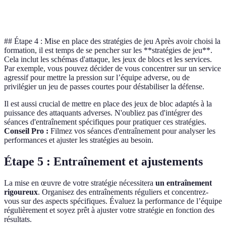
Adaptation
Simple
Complexe
Moyenne
## Étape 4 : Mise en place des stratégies de jeu Après avoir choisi la
formation, il est temps de se pencher sur les **stratégies de jeu**.
Cela inclut les schémas d'attaque, les jeux de blocs et les services.
Par exemple, vous pouvez décider de vous concentrer sur un service
agressif pour mettre la pression sur l’équipe adverse, ou de
privilégier un jeu de passes courtes pour déstabiliser la défense.
Il est aussi crucial de mettre en place des jeux de bloc adaptés à la
puissance des attaquants adverses. N'oubliez pas d'intégrer des
séances d'entraînement spécifiques pour pratiquer ces stratégies.
Conseil Pro :
Filmez vos séances d'entraînement pour analyser les
performances et ajuster les stratégies au besoin.
Étape 5 : Entraînement et ajustements
La mise en œuvre de votre stratégie nécessitera
un entraînement
rigoureux
. Organisez des entraînements réguliers et concentrez-
vous sur des aspects spécifiques. Évaluez la performance de l’équipe
régulièrement et soyez prêt à ajuster votre stratégie en fonction des
résultats.