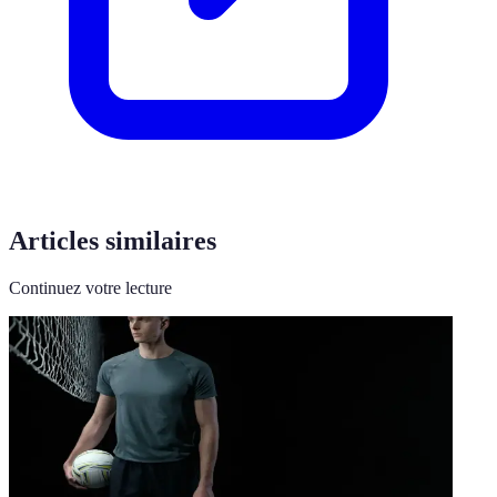
Articles similaires
Continuez votre lecture