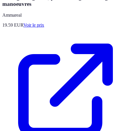
manoeuvres
Ammareal
19.59
EUR
Voir le prix