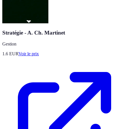
Stratégie - A. Ch. Martinet
Gestion
1.6
EUR
Voir le prix