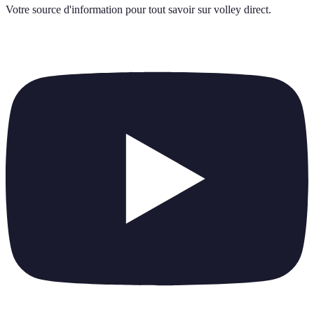
Votre source d'information pour tout savoir sur
volley direct
.