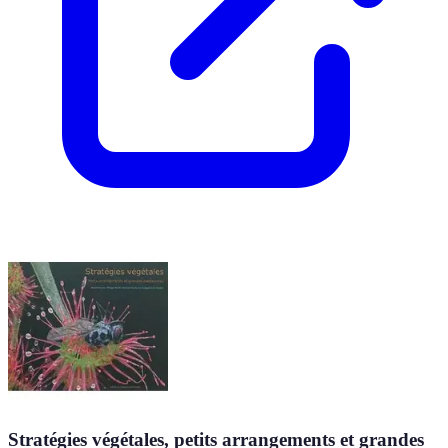
Stratégies végétales, petits arrangements et grandes