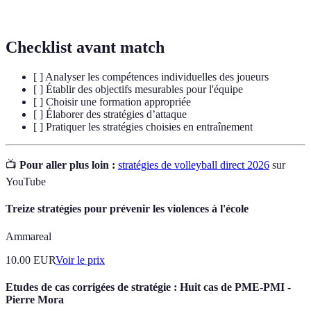
de jeu
équipe pendant un match.
Checklist avant match
[ ] Analyser les compétences individuelles des joueurs
[ ] Établir des objectifs mesurables pour l'équipe
[ ] Choisir une formation appropriée
[ ] Élaborer des stratégies d’attaque
[ ] Pratiquer les stratégies choisies en entraînement
📺
Pour aller plus loin :
stratégies de volleyball direct 2026
sur
YouTube
Treize stratégies pour prévenir les violences à l'école
Ammareal
10.00
EUR
Voir le prix
Etudes de cas corrigées de stratégie : Huit cas de PME-PMI -
Pierre Mora