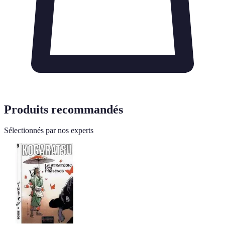
Produits recommandés
Sélectionnés par nos experts