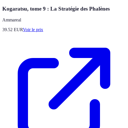
Kogaratsu, tome 9 : La Stratégie des Phalènes
Ammareal
39.52
EUR
Voir le prix