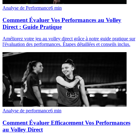
Analyse de Performance
6
min
Comment Évaluer Vos Performances au Volley
Direct : Guide Pratique
Améliorez votre jeu au volley direct grâce à notre guide pratique sur
l'évaluation des performances. Étapes détaillées et conseils inclus.
Analyse de performance
6
min
Comment Évaluer Efficacement Vos Performances
au Volley Direct