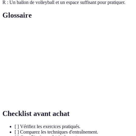
R : Un ballon de volleyball et un espace suffisant pour pratiquer.
Glossaire
Terme
Définition
Technique qui permet de renvoyer un ballon de
Volée directe
manière directe et précise.
Agencement du corps en vue d'intercepter et
Positionnement
frapper le ballon.
Renforcement
Exercices visant à accroître la force de groupe
musculaire
musculaires.
Checklist avant achat
[ ] Vérifiez les exercices pratiqués.
[ ] Comparez les techniques d'entraînement.