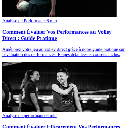
Analyse de Performance
6
min
Comment Évaluer Vos Performances au Volley
Direct : Guide Pratique
Améliorez votre jeu au volley direct grâce à notre guide pratique sur
l'évaluation des performances. Étapes détaillées et conseils inclus.
Analyse de performance
6
min
Comment Évaluer Efficacement Vos Performances