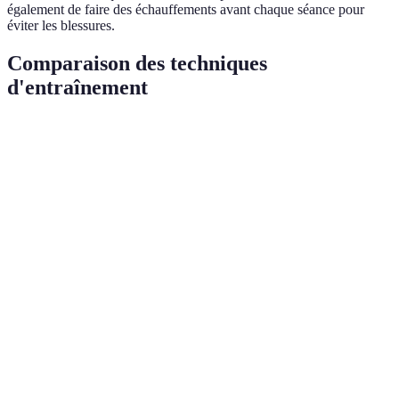
également de faire des échauffements avant chaque séance pour
éviter les blessures.
Comparaison des techniques
d'entraînement
Technique
Avantages
Inconvénients
Verdict
Améliore
Exercices de
Peut être
Essentiel pour
la
positionnement
répétitif
débutants
réactivité
Exercice de
Pratique
Requiert un
Indispensable
réception
active
partenaire
Augmente
Renforcement
Nécessite du
la
Complémentaire
musculaire
temps
puissance