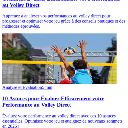
au Volley Direct
Apprenez à analyser vos performances au volley direct pour
progresser et optimiser votre jeu grâce à des conseils pratiques et des
méthodes éprouvées.
Analyse et Évaluation
5
min
10 Astuces pour Évaluer Efficacement votre
Performance au Volley Direct
Évaluez votre performance au volley direct avec ces 10 astuces
essentielles. Optimisez votre jeu et atteignez de nouveaux sommets
en 2026 !