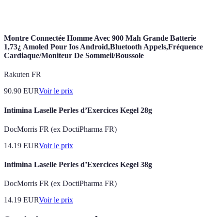
Simulation de
Situations
Risque de
Crucial pour la
match
réalistes
fatigue
pratique
Montre Connectée Homme Avec 900 Mah Grande Batterie
1,73¿ Amoled Pour Ios Android,Bluetooth Appels,Fréquence
Cardiaque/Moniteur De Sommeil/Boussole
Rakuten FR
90.90
EUR
Voir le prix
Intimina Laselle Perles d’Exercices Kegel 28g
DocMorris FR (ex DoctiPharma FR)
14.19
EUR
Voir le prix
Intimina Laselle Perles d’Exercices Kegel 38g
DocMorris FR (ex DoctiPharma FR)
14.19
EUR
Voir le prix