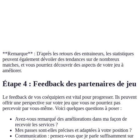
% Services Réussis
75%
80%
70%
Passes Réussies
10
15
12
Points Marqués
5
10
8
**Remarque** : D'après les retours des entraineurs, les statistiques
peuvent également dévoiler des tendances sur de nombreux
matches, et vous pourriez découvrir des aspects de votre jeu à
améliorer.
Étape 4 : Feedback des partenaires de jeu
Le feedback de vos coéquipiers est vital pour progresser. Ils peuvent
offrir une perspective sur votre jeu que vous ne pourriez pas
percevoir par vous-même. Voici quelques questions à poser :
Avez-vous remarqué des améliorations dans ma façon de
recevoir les services ?
Mes passes sont-elles précises et adaptées à votre position ?
Communication : pensez-vous que je parle suffisamment sur