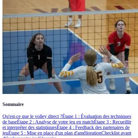
Sommaire
Qu'est-ce que le volley direct ?
Étape 1 : Évaluation des techniques
de base
Étape 2 : Analyse de votre jeu en match
Étape 3 : Recueillir
et interpréter des statistiques
Étape 4 : Feedback des partenaires de
jeu
Étape 5 : Mise en place d'un plan d'amélioration
Checklist avant