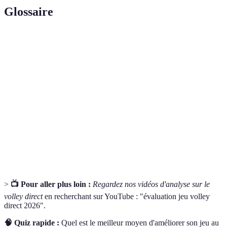
Glossaire
Terme
Définition
Technique d’envoi direct du ballon à un
Volley direct
partenaire ou pour un point.
Placement stratégique d’un joueur sur le
Positionnement
terrain.
Échanges verbaux et non verbaux entre les
Communication
joueurs pour assurer la coordination.
>
📺 Pour aller plus loin :
Regardez nos vidéos d'analyse sur le
volley direct
en recherchant sur YouTube : "évaluation jeu volley
direct 2026".
🧠 Quiz rapide :
Quel est le meilleur moyen d'améliorer son jeu au