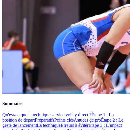
Sommaire
Qu'est-ce que la technique service volley direct ?
Étape 1 : La
position de départ
Préparatifs
Points clés
Astuces de pro
Étape 2 : Le
geste de lancement
La technique
Erreurs à éviter
Étape 3 : L'impact