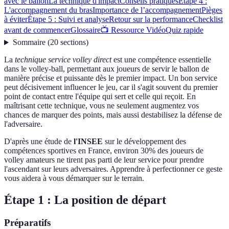
avec le ballon
La technique d'impact
Conseils pratiques
Étape 4 :
L'accompagnement du bras
Importance de l’accompagnement
Pièges
à éviter
Étape 5 : Suivi et analyse
Retour sur la performance
Checklist
avant de commencer
Glossaire
📺 Ressource Vidéo
Quiz rapide
Sommaire
(
20
sections
)
La
technique service volley direct
est une compétence essentielle
dans le volley-ball, permettant aux joueurs de servir le ballon de
manière précise et puissante dès le premier impact. Un bon service
peut décisivement influencer le jeu, car il s'agit souvent du premier
point de contact entre l'équipe qui sert et celle qui reçoit. En
maîtrisant cette technique, vous ne seulement augmentez vos
chances de marquer des points, mais aussi destabilisez la défense de
l'adversaire.
D'après une étude de
l'INSEE
sur le développement des
compétences sportives en France, environ 30% des joueurs de
volley amateurs ne tirent pas parti de leur service pour prendre
l'ascendant sur leurs adversaires. Apprendre à perfectionner ce geste
vous aidera à vous démarquer sur le terrain.
Étape 1 : La position de départ
Préparatifs