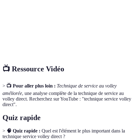
Action de frapper le ballon pour le mettre en
Service
jeu.
Moment où la main entre en contact avec le
Frappe
ballon.
Mouvement du bras après la frappe, essentiel
Accompagnement
pour la précision.
📺 Ressource Vidéo
>
📺 Pour aller plus loin :
Technique de service au volley
améliorée
, une analyse complète de la technique de service au
volley direct. Recherchez sur YouTube : "technique service volley
direct".
Quiz rapide
>
🧠 Quiz rapide :
Quel est l'élément le plus important dans la
technique service volley direct ?