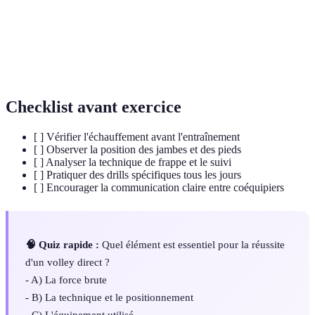
Posture adoptée pour recevoir et se déplacer
Position de base
efficacement sur le terrain.
Échange d'informations entre joueurs pour
Communication
améliorer la coordination durant le jeu.
Checklist avant exercice
[ ] Vérifier l'échauffement avant l'entraînement
[ ] Observer la position des jambes et des pieds
[ ] Analyser la technique de frappe et le suivi
[ ] Pratiquer des drills spécifiques tous les jours
[ ] Encourager la communication claire entre coéquipiers
🧠 Quiz rapide :
Quel élément est essentiel pour la réussite
d'un volley direct ?
- A) La force brute
- B) La technique et le positionnement
- C) L'équipement utilisé