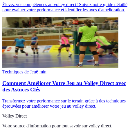
Élevez vos compétences au volley direct! Suivez notre guide détaillé
pour évaluer votre performance et identifier les axes d'amélioration.
Techniques de Jeu
6
min
Comment Améliorer Votre Jeu au Volley Direct avec
des Astuces Clés
Transformez votre performance sur le terrain grâce à des techniques
éprouvées pour améliorer votre jeu au volley direct.
Volley Direct
Votre source d'information pour tout savoir sur
volley direct
.