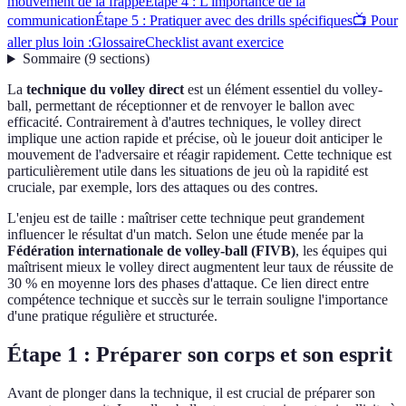
mouvement de la frappe
Étape 4 : L'importance de la
communication
Étape 5 : Pratiquer avec des drills spécifiques
📺 Pour
aller plus loin :
Glossaire
Checklist avant exercice
Sommaire
(
9
sections
)
La
technique du volley direct
est un élément essentiel du volley-
ball, permettant de réceptionner et de renvoyer le ballon avec
efficacité. Contrairement à d'autres techniques, le volley direct
implique une action rapide et précise, où le joueur doit anticiper le
mouvement de l'adversaire et réagir rapidement. Cette technique est
particulièrement utile dans les situations de jeu où la rapidité est
cruciale, par exemple, lors des attaques ou des contres.
L'enjeu est de taille : maîtriser cette technique peut grandement
influencer le résultat d'un match. Selon une étude menée par la
Fédération internationale de volley-ball (FIVB)
, les équipes qui
maîtrisent mieux le volley direct augmentent leur taux de réussite de
30 % en moyenne lors des phases d'attaque. Ce lien direct entre
compétence technique et succès sur le terrain souligne l'importance
d'une pratique régulière et structurée.
Étape 1 : Préparer son corps et son esprit
Avant de plonger dans la technique, il est crucial de préparer son