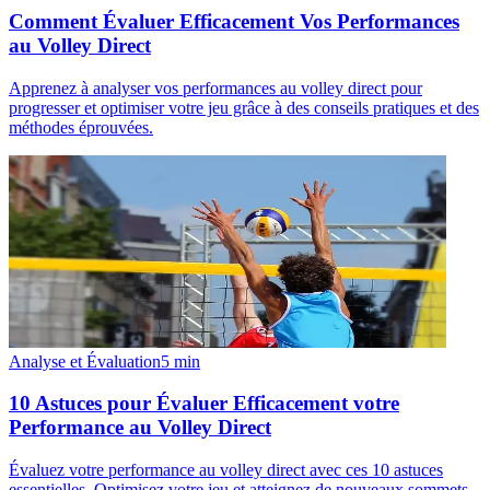
Comment Évaluer Efficacement Vos Performances
au Volley Direct
Apprenez à analyser vos performances au volley direct pour
progresser et optimiser votre jeu grâce à des conseils pratiques et des
méthodes éprouvées.
Analyse et Évaluation
5
min
10 Astuces pour Évaluer Efficacement votre
Performance au Volley Direct
Évaluez votre performance au volley direct avec ces 10 astuces
essentielles. Optimisez votre jeu et atteignez de nouveaux sommets