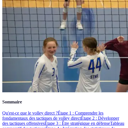
Sommaire
Qu'est-ce que le volley direct ?
Étape 1 : Comprendre les
fondamentaux des tactiques de volley direct
Étape 2 : Développer
des tactiques offensives
Étape 3 : Être stratégique en défense
Tableau