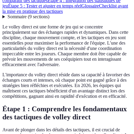
comparatif des tactiques
Étape 4 : Intégration des statistiques de
jeu
Étape 5 : Tester et ajuster en temps réel
Glossaire
Checklist avant
la mise en pratique des tactiques
Sommaire
(
9
sections
)
Le volley direct est une forme de jeu qui se concentre
principalement sur des échanges rapides et dynamiques. Dans cette
discipline, chaque mouvement compte, et les tactiques en jeu sont
essentielles pour maximiser la performance de l'équipe. L'une des
particularités du volley direct est la nécessité d'une coordination
impeccable entre les joueurs. Chaque membre doit être capable de
prévoir les mouvements de ses coéquipiers tout en interagissant
efficacement avec l'adversaire.
L'importance du volley direct réside dans sa capacité à favoriser des
échanges courts et intenses, où chaque point est gagné grâce à des
stratégies bien réfléchies et exécutées. En 2026, les équipes qui
maîtrisent ces tactiques bénéficient d'un avantage distinct lors des
compétitions, gagnant ainsi en rapidité d'exécution et en efficacité.
Étape 1 : Comprendre les fondamentaux
des tactiques de volley direct
Avant de plonger dans les détails des tactiques, il est crucial de