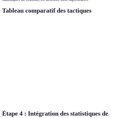
Tableau comparatif des tactiques
Critère
Tactiques Offensives
Tactiques Défensives
Essentielle pour des
Crucial pour
Positionnement
tirs variés
anticiper l'attaque
Aide à la confusion
Renforce les
Communication
de l'adversaire
placements
Indispensable pour la
Anticipation
Doit être rapide
couverture
Essentiellement basé
Pratique en
Entraînement
sur les jeux
conditions réelles
Étape 4 : Intégration des statistiques de