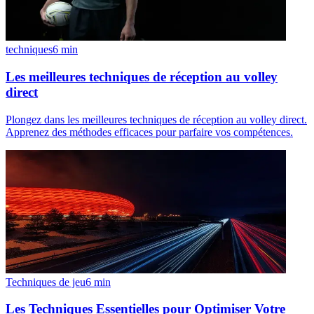
techniques
6
min
Les meilleures techniques de réception au volley
direct
Plongez dans les meilleures techniques de réception au volley direct.
Apprenez des méthodes efficaces pour parfaire vos compétences.
Techniques de jeu
6
min
Les Techniques Essentielles pour Optimiser Votre