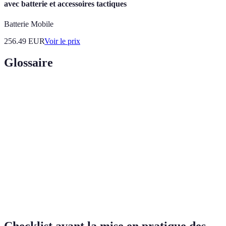
avec batterie et accessoires tactiques
Batterie Mobile
256.49
EUR
Voir le prix
Glossaire
Terme
Définition
Type de jeu axé sur des échanges rapides et
Volley direct
dynamiques.
Placement stratégique des joueurs sur le terrain
Positionnement
pour optimiser leurs actions.
Tactiques
Stratégies visant à maximiser les possibilités de
offensives
marquer.
Checklist avant la mise en pratique des