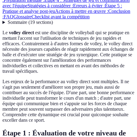
:
Préparation mentale :
Étape 4 : Stratégies de jeu et communication
avec l'équipe
Stratégies à considérer :
Erreurs à éviter :
Étape 5 :
Pratique et analyse post-jeu
Actions à mettre en œuvre :
Conclusion
:
FAQ
Glossaire
Checklist avant la compétition
Sommaire
(
19
sections
)
Le
volley direct
est une discipline de volleyball qui se pratique en
mettant l'accent sur l'utilisation de techniques de jeu rapides et
efficaces. Contrairement à d'autres formes de volley, le volley direct
nécessite des joueurs capables de réagir rapidement aux échanges de
balle et d'exécuter une stratégie de jeu synergique. Cette pratique se
concentre également sur l'amélioration des performances
individuelles et collectives en mettant en avant des méthodes de
travail spécifiques.
Les enjeux de la performance au volley direct sont multiples. Il ne
s'agit pas seulement d'améliorer son propre jeu, mais aussi de
contribuer au succès de l'équipe. D'une part, une bonne performance
individuelle peut transformer le cours d'un match ; d'autre part, une
équipe qui communique bien et s'appuie sur les forces de chaque
membre peut souvent surpasser des adversaires plus talentueux.
Comprendre cette dynamique est crucial pour quiconque souhaite
exceller dans ce sport.
Étape 1 : Évaluation de votre niveau de