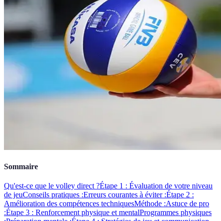
Sommaire
Qu'est-ce que le volley direct ?
Étape 1 : Évaluation de votre niveau
de jeu
Conseils pratiques :
Erreurs courantes à éviter :
Étape 2 :
Amélioration des compétences techniques
Méthode :
Astuce de pro
:
Étape 3 : Renforcement physique et mental
Programmes physiques