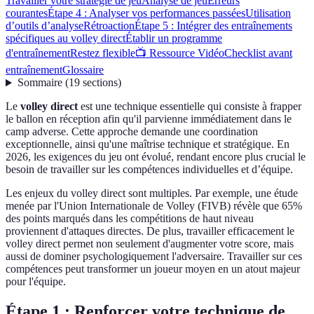
Travailler votre stratégie de jeu
Analyse de jeu
Erreurs
courantes
Étape 4 : Analyser vos performances passées
Utilisation
d’outils d’analyse
Rétroaction
Étape 5 : Intégrer des entraînements
spécifiques au volley direct
Établir un programme
d'entraînement
Restez flexible
📺 Ressource Vidéo
Checklist avant
entraînement
Glossaire
Sommaire
(
19
sections
)
Le
volley direct
est une technique essentielle qui consiste à frapper
le ballon en réception afin qu'il parvienne immédiatement dans le
camp adverse. Cette approche demande une coordination
exceptionnelle, ainsi qu'une maîtrise technique et stratégique. En
2026, les exigences du jeu ont évolué, rendant encore plus crucial le
besoin de travailler sur les compétences individuelles et d’équipe.
Les enjeux du volley direct sont multiples. Par exemple, une étude
menée par l'Union Internationale de Volley (FIVB) révèle que 65%
des points marqués dans les compétitions de haut niveau
proviennent d'attaques directes. De plus, travailler efficacement le
volley direct permet non seulement d'augmenter votre score, mais
aussi de dominer psychologiquement l'adversaire. Travailler sur ces
compétences peut transformer un joueur moyen en un atout majeur
pour l'équipe.
Étape 1 : Renforcer votre technique de