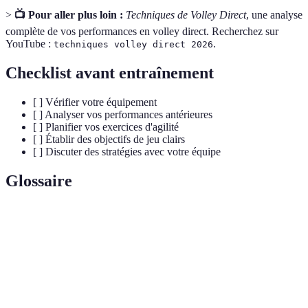
>
📺 Pour aller plus loin :
Techniques de Volley Direct
, une analyse
complète de vos performances en volley direct. Recherchez sur
YouTube :
.
techniques volley direct 2026
Checklist avant entraînement
[ ] Vérifier votre équipement
[ ] Analyser vos performances antérieures
[ ] Planifier vos exercices d'agilité
[ ] Établir des objectifs de jeu clairs
[ ] Discuter des stratégies avec votre équipe
Glossaire
Terme
Définition
Volley
Technique permettant d'attaquer le ballon directement
direct
en réception.
Position de base du joueur pour exécuter des