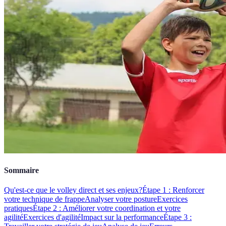
Sommaire
Qu'est-ce que le volley direct et ses enjeux?
Étape 1 : Renforcer
votre technique de frappe
Analyser votre posture
Exercices
pratiques
Étape 2 : Améliorer votre coordination et votre
agilité
Exercices d'agilité
Impact sur la performance
Étape 3 :