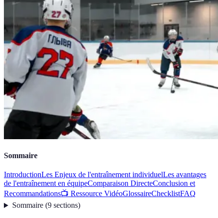
Sommaire
Introduction
Les Enjeux de l'entraînement individuel
Les avantages
de l'entraînement en équipe
Comparaison Directe
Conclusion et
Recommandations
📺 Ressource Vidéo
Glossaire
Checklist
FAQ
Sommaire
(
9
sections
)