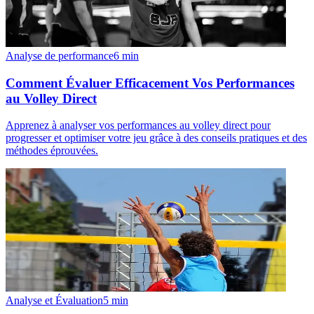
Analyse de performance
6
min
Comment Évaluer Efficacement Vos Performances
au Volley Direct
Apprenez à analyser vos performances au volley direct pour
progresser et optimiser votre jeu grâce à des conseils pratiques et des
méthodes éprouvées.
Analyse et Évaluation
5
min