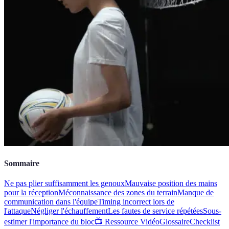
Sommaire
Ne pas plier suffisamment les genoux
Mauvaise position des mains
pour la réception
Méconnaissance des zones du terrain
Manque de
communication dans l'équipe
Timing incorrect lors de
l'attaque
Négliger l'échauffement
Les fautes de service répétées
Sous-
estimer l'importance du bloc
📺 Ressource Vidéo
Glossaire
Checklist