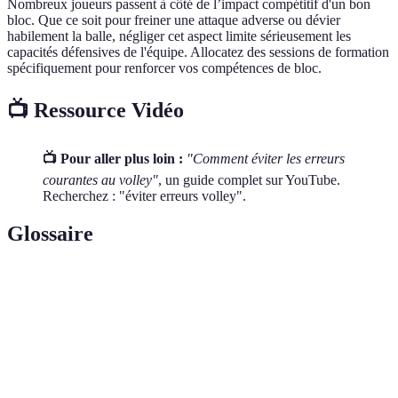
Nombreux joueurs passent à côté de l’impact compétitif d'un bon
bloc. Que ce soit pour freiner une attaque adverse ou dévier
habilement la balle, négliger cet aspect limite sérieusement les
capacités défensives de l'équipe. Allocatez des sessions de formation
spécifiquement pour renforcer vos compétences de bloc.
📺 Ressource Vidéo
📺 Pour aller plus loin :
"Comment éviter les erreurs
courantes au volley"
, un guide complet sur YouTube.
Recherchez : "éviter erreurs volley".
Glossaire
Terme
Définition
Action défensive haute visant à arrêter ou dévier
Bloc
l'attaque adverse.
Coup de lancement du jeu consistant à envoyer la