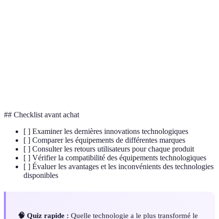
Dispositifs qui capturent et analysent
Capteurs de mouvement
les mouvements pendant le jeu.
Technologie permettant l'analyse en
Analyse vidéo mobile
temps réel des séquences de jeu.
Fédération
Organisme dirigeant mondial du
Internationale de
volley-ball.
Volleyball (FIVB)
## Checklist avant achat
[ ] Examiner les dernières innovations technologiques
[ ] Comparer les équipements de différentes marques
[ ] Consulter les retours utilisateurs pour chaque produit
[ ] Vérifier la compatibilité des équipements technologiques
[ ] Évaluer les avantages et les inconvénients des technologies
disponibles
🧠 Quiz rapide :
Quelle technologie a le plus transformé le