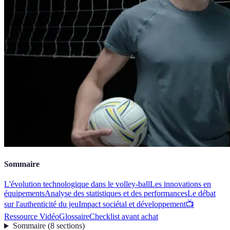
Sommaire
L'évolution technologique dans le volley-ball
Les innovations en
équipements
Analyse des statistiques et des performances
Le débat
sur l'authenticité du jeu
Impact sociétal et développement
📺
Ressource Vidéo
Glossaire
Checklist avant achat
Sommaire
(
8
sections
)