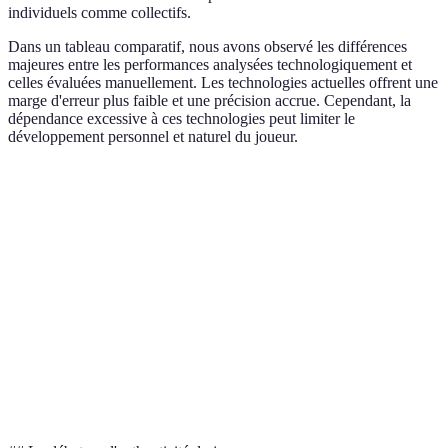
individuels comme collectifs.
Dans un tableau comparatif, nous avons observé les différences
majeures entre les performances analysées technologiquement et
celles évaluées manuellement. Les technologies actuelles offrent une
marge d'erreur plus faible et une précision accrue. Cependant, la
dépendance excessive à ces technologies peut limiter le
développement personnel et naturel du joueur.
Critère
Évaluation Manuelle
Évaluation Technologique
Précision
Moyenne
Élevée
Temps
Long
Court
d'analyse
Coût
Bas
Élevé