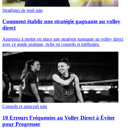
Stratégies de jeu
6
min
Comment établir une stratégie gagnante au volley
direct
Apprenez à mettre en place une stratégie gagnante au volley direct
avec ce guide pratique, riche en conseils et méthodes.
Conseils et astuces
6
min
10 Erreurs Fréquentes au Volley Direct à Éviter
pour Progresser