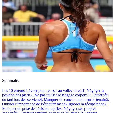
Sommaire
Les 10 erreurs à éviter pour réussir au volley direct
1. Négliger la
position des pieds
2. Ne pas utiliser le langage corporel
3. Sauter tôt
ou tard lors des services
4. Manquer de concentration sur le terrain
5.
Oublier l’importance de l’échauffement
6. Ignorer la récupération
7.
Manquer de prise de décision rapide
8. Négliger ses propres