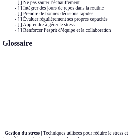
- [ ] Ne pas sauter l’échauffement
- [ ] Intégrer des jours de repos dans la routine
- [ ] Prendre de bonnes décisions rapides
- [ ] Évaluer régulièrement ses propres capacités
- [ ] Apprendre à gérer le stress
- [ ] Renforcer l’esprit d’équipe et la collaboration
Glossaire
Terme
Définition
La façon dont un joueur se place sur le terrain
Positionnement
pour optimiser sa performance lors des jeux.
Échanges d’informations entre les joueurs sans
Communication
mots, en utilisant des gestes et des signaux
non verbale
visuels.
|
Gestion du stress
| Techniques utilisées pour réduire le stress et