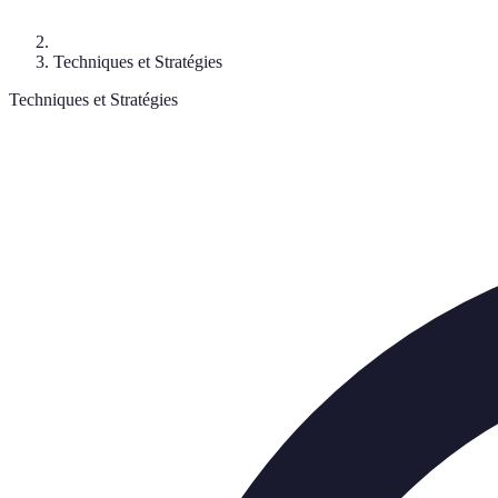
Techniques et Stratégies
Techniques et Stratégies