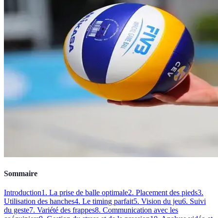
Sommaire
Introduction
1. La prise de balle optimale
2. Placement des pieds
3.
Utilisation des hanches
4. Le timing parfait
5. Vision du jeu
6. Suivi
du geste
7. Variété des frappes
8. Communication avec les