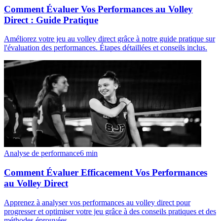
Comment Évaluer Vos Performances au Volley
Direct : Guide Pratique
Améliorez votre jeu au volley direct grâce à notre guide pratique sur
l'évaluation des performances. Étapes détaillées et conseils inclus.
Analyse de performance
6
min
Comment Évaluer Efficacement Vos Performances
au Volley Direct
Apprenez à analyser vos performances au volley direct pour
progresser et optimiser votre jeu grâce à des conseils pratiques et des
méthodes éprouvées.