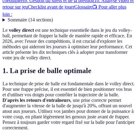
coéquipiers
9. Gestion du stress et de la pression
10. Analyse vidéo et
retour sur jeu
Checklist avant de jouer
Glossaire
📺 Pour aller plus
loin :
Sommaire
(
14
sections
)
Le
volley direct
est une technique essentielle dans le jeu du volley-
ball, permettant de frapper la balle de manière rapide et efficace. En
2026, avec l'essor des compétitions, il est crucial d'explorer les
méthodes qui aideront les joueurs à optimiser leur performance. Cet
article présente les dix techniques clés à adopter pour transformer
votre jeu de volley direct.
1. La prise de balle optimale
La technique de prise de balle est fondamentale dans le volley direct.
Pour une frappe précise, il est essentiel de bien positionner vos bras
et d'utiliser vos doigts pour contrôler la trajectoire de la balle.
D'après les retours d'entraîneurs
, une prise correcte permet
d'augmenter la vitesse de la balle de jusqu'à 20%, offrant un nouvel
atout aux joueurs. Utilisez vos jambes pour donner de la puissance à
votre coup, en pliant légèrement les genoux juste avant de frapper.
Pensez à toujours garder votre regard fixé sur la balle pour l'anticiper
correctement.