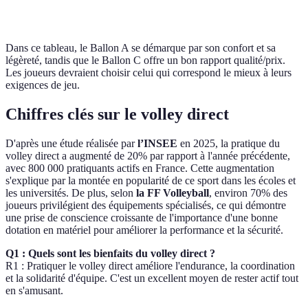
Prix
30€
25€
20€
Investi
Dans ce tableau, le Ballon A se démarque par son confort et sa
légèreté, tandis que le Ballon C offre un bon rapport qualité/prix.
Les joueurs devraient choisir celui qui correspond le mieux à leurs
exigences de jeu.
Chiffres clés sur le volley direct
D'après une étude réalisée par
l’INSEE
en 2025, la pratique du
volley direct a augmenté de 20% par rapport à l'année précédente,
avec 800 000 pratiquants actifs en France. Cette augmentation
s'explique par la montée en popularité de ce sport dans les écoles et
les universités. De plus, selon
la FF Volleyball
, environ 70% des
joueurs privilégient des équipements spécialisés, ce qui démontre
une prise de conscience croissante de l'importance d'une bonne
dotation en matériel pour améliorer la performance et la sécurité.
Q1 : Quels sont les bienfaits du volley direct ?
R1 : Pratiquer le volley direct améliore l'endurance, la coordination
et la solidarité d'équipe. C'est un excellent moyen de rester actif tout
en s'amusant.