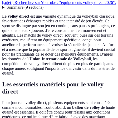
[sujet]. Recherchez sur YouTube : "équipements volley direct 2026".
Sommaire
(
9
sections
)
Le
volley direct
est une variante dynamique du volleyball classique,
favorisant des échanges rapides et une intensité de jeu élevée. Ce
sport se distingue par son jeu en continu, sans pauses prolongées, ce
qui demande aux joueurs d'être constamment en mouvement et
attentifs. Les matchs de volley direct, souvent joués sur des terrains
extérieurs, requièrent un équipement spécifique, conçu pour
améliorer la performance et favoriser la sécurité des joueurs. Au fur
et à mesure que la popularité de ce sport augmente, il devient crucial
pour les pratiquants de se doter des meilleurs équipements. D'après
les données de
l'Union Internationale de Volleyball
, les
compétitions de volley direct attirent de plus en plus de participants
chaque année, soulignant l'importance d'investir dans du matériel de
qualité.
Les essentiels matériels pour le volley
direct
Pour jouer au volley direct, plusieurs équipements sont considérés
comme incontournables. Tout d'abord, un
ballon de volley
de haute
qualité est essentiel. Il doit être conçu pour résister aux conditions
extérieures, ce qui implique d'être fabriqué avec des matériaux