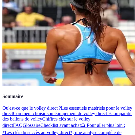
Sommaire
Qu'est-ce que le volley direct ?
Les essentiels matériels pour le volley
direct
Comment choisir son équipement de volley direct ?
Comparatif
des ballons de volley
Chiffres clés sur le volley
direct
FAQ
Glossaire
Checklist avant achat
📺 Pour aller plus loin :
*Les clés du succès au volley direct*, une analyse complète de