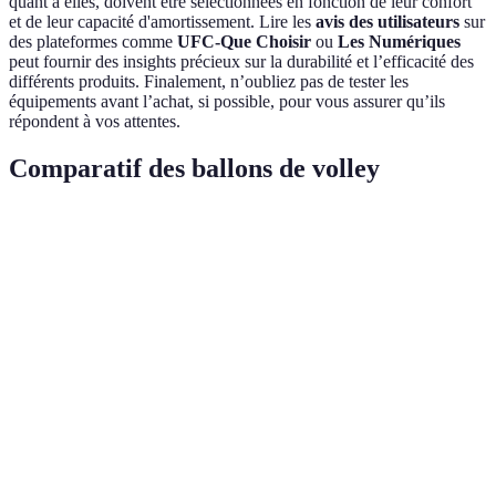
quant à elles, doivent être sélectionnées en fonction de leur confort
et de leur capacité d'amortissement. Lire les
avis des utilisateurs
sur
des plateformes comme
UFC-Que Choisir
ou
Les Numériques
peut fournir des insights précieux sur la durabilité et l’efficacité des
différents produits. Finalement, n’oubliez pas de tester les
équipements avant l’achat, si possible, pour vous assurer qu’ils
répondent à vos attentes.
Comparatif des ballons de volley
Critère
Ballon A
Ballon B
Ballon C
Verdic
Cuir
A: Meil
Matériau
Polyuréthane
PVC
synthétique
confort
Résistance
Haute
Moyenne
Haute
A et C:
aux chocs
Poids
250g
270g
260g
A: Lég
A: