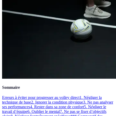
Sommaire
Erreurs à éviter pour progresser au volley direct
1. Négliger la
technique de base
2. Ignorer la condition physique
3. Ne pas analyser
ses performances
4. Rester dans sa zone de confort
5. Négliger le
travail d’équipe
6. Oublier le mental
7. Ne pas se fixer d’objectifs