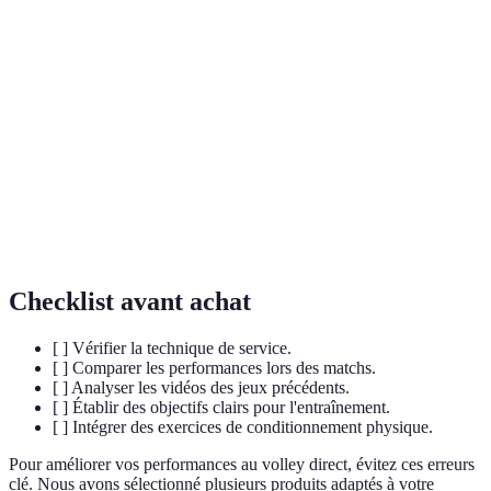
Terme
Définition
Service
Un type de service sans effet qui tombe nettement,
flottant
rendant la réception difficile.
Action offensive visant à marquer un point en frappant
Attaque
la balle vers le camp adverse.
Joueur qui coordonne le jeu offensif en effectuant des
Passeur
passes à ses coéquipiers.
Checklist avant achat
[ ] Vérifier la technique de service.
[ ] Comparer les performances lors des matchs.
[ ] Analyser les vidéos des jeux précédents.
[ ] Établir des objectifs clairs pour l'entraînement.
[ ] Intégrer des exercices de conditionnement physique.
Pour améliorer vos performances au volley direct, évitez ces erreurs
clé. Nous avons sélectionné plusieurs produits adaptés à votre