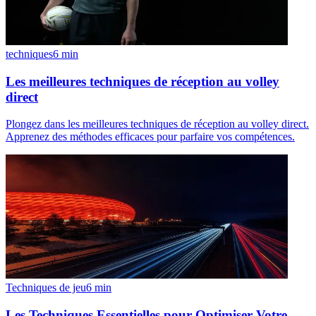
techniques
6
min
Les meilleures techniques de réception au volley
direct
Plongez dans les meilleures techniques de réception au volley direct.
Apprenez des méthodes efficaces pour parfaire vos compétences.
Techniques de jeu
6
min
Les Techniques Essentielles pour Optimiser Votre