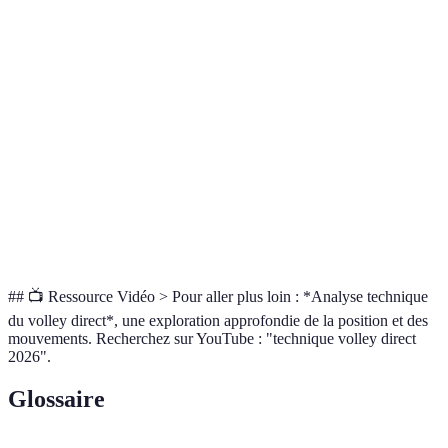
Oublier le
Oui
Performance inconstante
mental
Ne pas se
fixer des
Oui
Manque de motivation
objectifs
clairs
Négliger
l'entraînement
Oui
Manque de précision
spécifique
## 📺 Ressource Vidéo > Pour aller plus loin : *Analyse technique
du volley direct*, une exploration approfondie de la position et des
mouvements. Recherchez sur YouTube : "technique volley direct
2026".
Glossaire