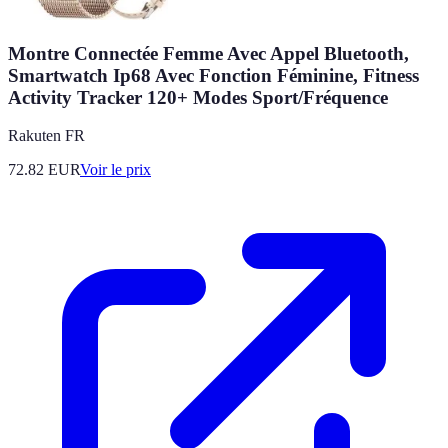
Montre Connectée Femme Avec Appel Bluetooth,
Smartwatch Ip68 Avec Fonction Féminine, Fitness
Activity Tracker 120+ Modes Sport/Fréquence
Rakuten FR
72.82
EUR
Voir le prix