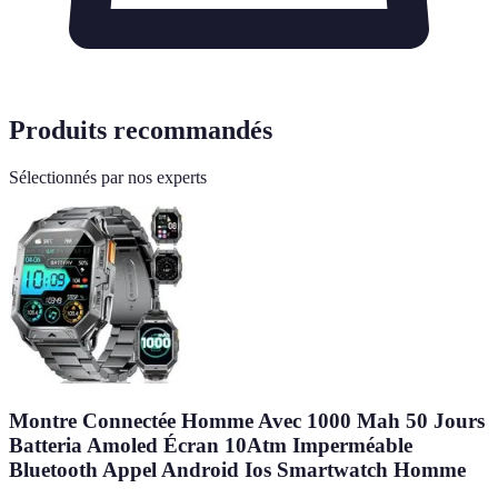
Produits recommandés
Sélectionnés par nos experts
Montre Connectée Homme Avec 1000 Mah 50 Jours
Batteria Amoled Écran 10Atm Imperméable
Bluetooth Appel Android Ios Smartwatch Homme