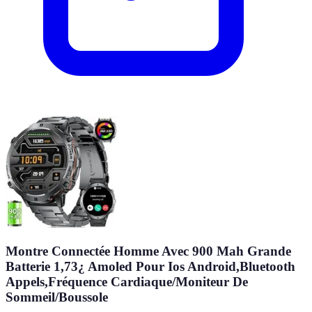
Montre Connectée Homme Avec 900 Mah Grande
Batterie 1,73¿ Amoled Pour Ios Android,Bluetooth
Appels,Fréquence Cardiaque/Moniteur De
Sommeil/Boussole