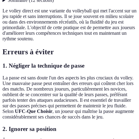
Sommaire
(
12
sections
)
Le volley direct est une variante du volleyball qui met l'accent sur un
jeu rapide et sans interruptions. Il se joue souvent en milieu scolaire
ou dans des environnements récréatifs, où la fluidité du jeu est
primordiale. L'objectif de cette pratique est de permettre aux joueurs
d'améliorer leurs compétences techniques tout en maintenant un
rythme soutenu.
Erreurs à éviter
1. Négliger la technique de passe
La passe est sans doute l'un des aspects les plus cruciaux du volley.
Une mauvaise passe peut entraîner des erreurs qui coûtent cher lors
des matchs. De nombreux joueurs, particulièrement les novices,
oublient de se concentrer sur la qualité de leurs passes, préférant
parfois tenter des attaques audacieuses. Il est essentiel de travailler
sur des passes précises qui permettent de maintenir le jeu fluide.
Selon
UFC-Que Choisir
, un joueur qui maîtrise la passe augmente
considérablement ses chances de succès dans le jeu.
2. Ignorer sa position