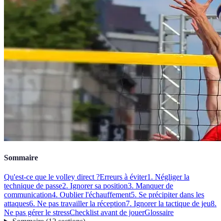
Sommaire
Qu'est-ce que le volley direct ?
Erreurs à éviter
1. Négliger la
technique de passe
2. Ignorer sa position
3. Manquer de
communication
4. Oublier l'échauffement
5. Se précipiter dans les
attaques
6. Ne pas travailler la réception
7. Ignorer la tactique de jeu
8.
Ne pas gérer le stress
Checklist avant de jouer
Glossaire