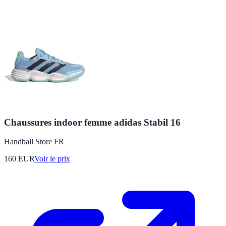
Chaussures indoor femme adidas Stabil 16
Handball Store FR
160
EUR
Voir le prix