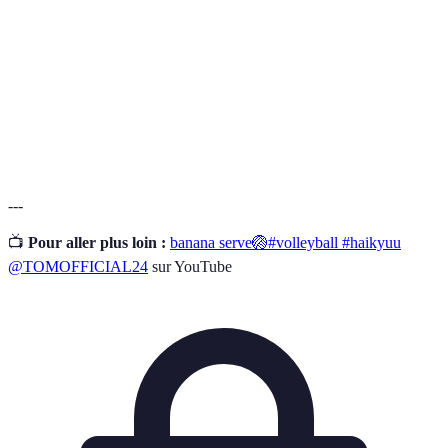
Concept désignant l’engagement des mains pour
Mains Actives
améliorer la réception.
Ensemble d'exercices préparatoires avant
Échauffement
l’activité physique pour éviter les blessures.
---
📺
Pour aller plus loin :
banana serve🏐#volleyball #haikyuu
@TOMOFFICIAL24
sur YouTube