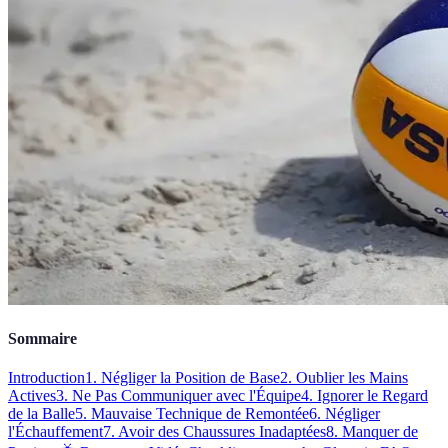
Sommaire
Introduction
1. Négliger la Position de Base
2. Oublier les Mains
Actives
3. Ne Pas Communiquer avec l'Équipe
4. Ignorer le Regard
de la Balle
5. Mauvaise Technique de Remontée
6. Négliger
l'Échauffement
7. Avoir des Chaussures Inadaptées
8. Manquer de