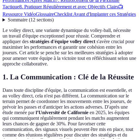
Performances Après Match
7. Renforcement de la Flexibilité
Tactique
8. Pratiquer Régulièrement et avec Objectifs Clairs
📺
Ressource Vidéo
Glossaire
Checklist Avant d'Implanter ces Stratégies
Sommaire
(
12
sections
)
Le volley direct, une variante dynamique du volley-ball, nécessite
un travail d'équipe exceptionnel pour réussir. Comprendre et
appliquer des
stratégies d'équipe volley direct
s'avère crucial pour
maximiser les performances et garantir une cohésion entre les
joueurs. Cet article se penche sur les meilleures stratégies à adopter
pour amener votre équipe à la victoire tout en réfléchissant selon une
approche collaborative.
1. La Communication : Clé de la Réussite
Dans toute discipline d'équipe, la communication est essentielle, et
au volley direct, cela n'est pas différent. La communication sur le
terrain permet de coordonner les mouvements entre les joueurs, de
prévoir les passes et d'anticiper les actions adverses. D'après une
étude menée par
l’Université de Californie
en 2025, les équipes
qui communiquent régulièrement pendant les matchs augmentent
leurs chances de gagner de 30%. Pour favoriser cette
communication, des signaux visuels peuvent être mis en place, tout
comme des réunions régulières pour discuter des stratégies et du