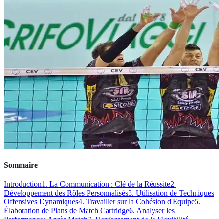
Sommaire
Introduction
1. La Communication : Clé de la Réussite
2.
Développement des Rôles Personnalisés
3. Utilisation de Techniques
Offensives Dynamiques
4. Travailler sur la Cohésion d'Équipe
5.
Élaboration de Plans de Match Cartridge
6. Analyser les