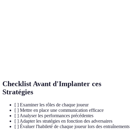
Cohésion
L'harmonie et la synergie entre les membres d'une
d'Équipe
équipe, essentielle pour la performance.
Passes
Techniques d'envoi rapide du ballon qui imposent un
Rapides
rythme effréné au jeu.
Analyse
Évaluation des performances après un jeu pour
Post-
identifier les points forts et faibles.
Match
Checklist Avant d'Implanter ces
Stratégies
[ ] Examiner les rôles de chaque joueur
[ ] Mettre en place une communication efficace
[ ] Analyser les performances précédentes
[ ] Adapter les stratégies en fonction des adversaires
[ ] Évaluer l'habileté de chaque joueur lors des entraînements