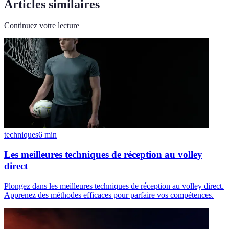
Articles similaires
Continuez votre lecture
techniques
6
min
Les meilleures techniques de réception au volley
direct
Plongez dans les meilleures techniques de réception au volley direct.
Apprenez des méthodes efficaces pour parfaire vos compétences.