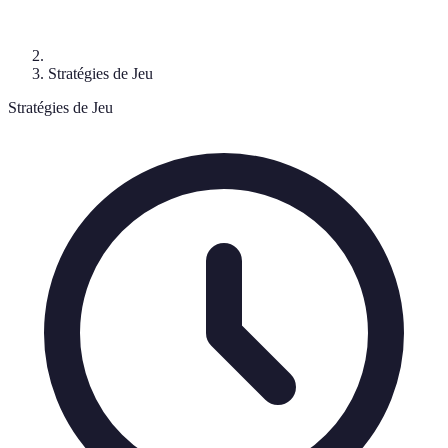
Stratégies de Jeu
Stratégies de Jeu