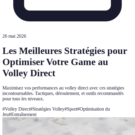
26 mai 2026
Les Meilleures Stratégies pour
Optimiser Votre Game au
Volley Direct
Maximisez vos performances au volley direct avec ces stratégies
incontournables. Tactiques, déroulement, et outils recommandés
pour tous les niveaux.
#
Volley Direct
#
Stratégies Volley
#
Sport
#
Optimisation du
Jeu
#
Entraînement