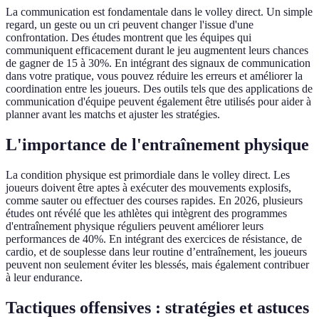
La communication est fondamentale dans le volley direct. Un simple
regard, un geste ou un cri peuvent changer l'issue d'une
confrontation. Des études montrent que les équipes qui
communiquent efficacement durant le jeu augmentent leurs chances
de gagner de 15 à 30%. En intégrant des signaux de communication
dans votre pratique, vous pouvez réduire les erreurs et améliorer la
coordination entre les joueurs. Des outils tels que des applications de
communication d'équipe peuvent également être utilisés pour aider à
planner avant les matchs et ajuster les stratégies.
L'importance de l'entraînement physique
La condition physique est primordiale dans le volley direct. Les
joueurs doivent être aptes à exécuter des mouvements explosifs,
comme sauter ou effectuer des courses rapides. En 2026, plusieurs
études ont révélé que les athlètes qui intègrent des programmes
d'entraînement physique réguliers peuvent améliorer leurs
performances de 40%. En intégrant des exercices de résistance, de
cardio, et de souplesse dans leur routine d’entraînement, les joueurs
peuvent non seulement éviter les blessés, mais également contribuer
à leur endurance.
Tactiques offensives : stratégies et astuces