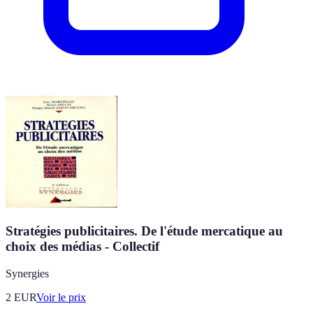
Stratégies publicitaires. De l'étude mercatique au
choix des médias - Collectif
Synergies
2
EUR
Voir le prix