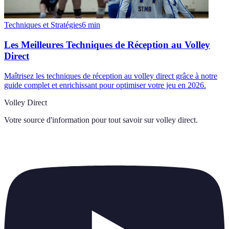
Techniques et Stratégies
6
min
Les Meilleures Techniques de Réception au Volley
Direct
Maîtrisez les techniques de réception au volley direct grâce à notre
guide complet et enrichissant pour optimiser votre jeu en 2026.
Volley Direct
Votre source d'information pour tout savoir sur
volley direct
.