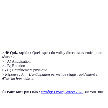
de l'adversaire.
Changement des positions des joueurs selon les
Rotation
tactiques de jeu.
Échange d'informations entre joueurs pour
Communication
optimiser le jeu.
>
🧠 Quiz rapide :
Quel aspect du volley direct est essentiel pour
réussir ?
> - A) Anticipation
> - B) Rotation
> - C) Entraînement physique
>
Réponse : A — L'anticipation permet de réagir rapidement et
d'être au bon endroit.
📺
Pour aller plus loin :
stratégies volley direct 2026
sur YouTube