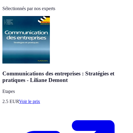
Sélectionnés par nos experts
Communications des entreprises : Stratégies et
pratiques - Liliane Demont
Etapes
2.5
EUR
Voir le prix