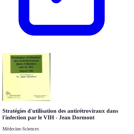
Stratégies d'utilisation des antirétroviraux dans
l'infection par le VIH - Jean Dormont
Médecine-Sciences