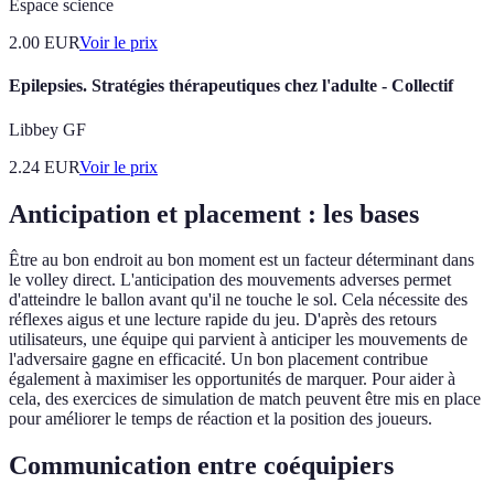
Espace science
2.00
EUR
Voir le prix
Epilepsies. Stratégies thérapeutiques chez l'adulte - Collectif
Libbey GF
2.24
EUR
Voir le prix
Anticipation et placement : les bases
Être au bon endroit au bon moment est un facteur déterminant dans
le volley direct. L'anticipation des mouvements adverses permet
d'atteindre le ballon avant qu'il ne touche le sol. Cela nécessite des
réflexes aigus et une lecture rapide du jeu. D'après des retours
utilisateurs, une équipe qui parvient à anticiper les mouvements de
l'adversaire gagne en efficacité. Un bon placement contribue
également à maximiser les opportunités de marquer. Pour aider à
cela, des exercices de simulation de match peuvent être mis en place
pour améliorer le temps de réaction et la position des joueurs.
Communication entre coéquipiers