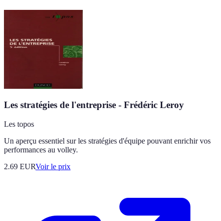
Les stratégies de l'entreprise - Frédéric Leroy
Les topos
Un aperçu essentiel sur les stratégies d'équipe pouvant enrichir vos
performances au volley.
2.69
EUR
Voir le prix