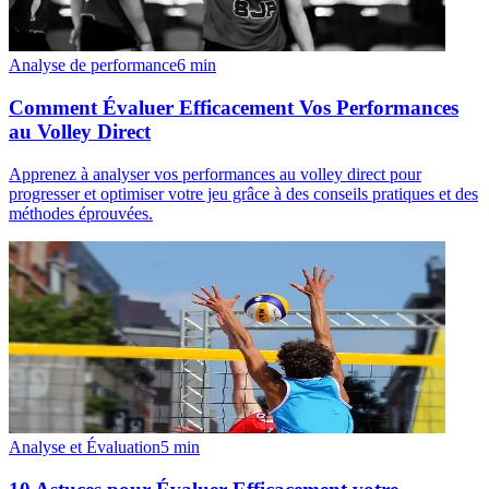
Analyse de performance
6
min
Comment Évaluer Efficacement Vos Performances
au Volley Direct
Apprenez à analyser vos performances au volley direct pour
progresser et optimiser votre jeu grâce à des conseils pratiques et des
méthodes éprouvées.
Analyse et Évaluation
5
min