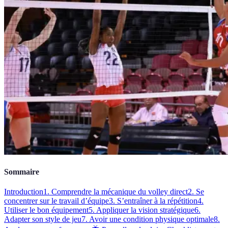
Sommaire
Introduction
1. Comprendre la mécanique du volley direct
2. Se
concentrer sur le travail d’équipe
3. S’entraîner à la répétition
4.
Utiliser le bon équipement
5. Appliquer la vision stratégique
6.
Adapter son style de jeu
7. Avoir une condition physique optimale
8.