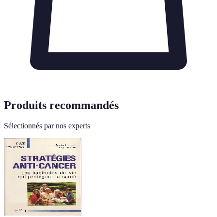
Produits recommandés
Sélectionnés par nos experts