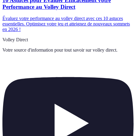
10 Astuces pour Évaluer Efficacement votre
Performance au Volley Direct
Évaluez votre performance au volley direct avec ces 10 astuces
essentielles. Optimisez votre jeu et atteignez de nouveaux sommets
en 2026 !
Volley Direct
Votre source d'information pour tout savoir sur
volley direct
.