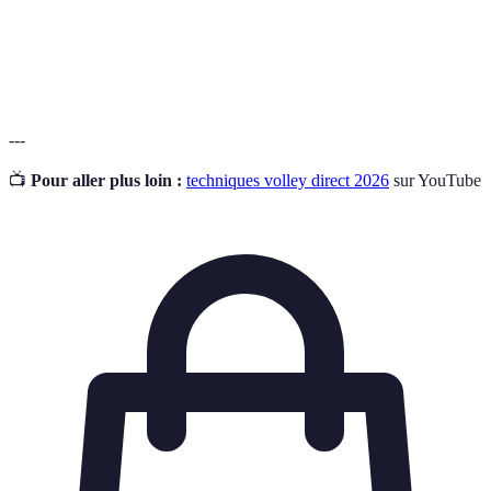
Condition
Aptitude à réaliser des efforts physiques, cruciale
physique
pour le sport.
---
📺
Pour aller plus loin :
techniques volley direct 2026
sur YouTube