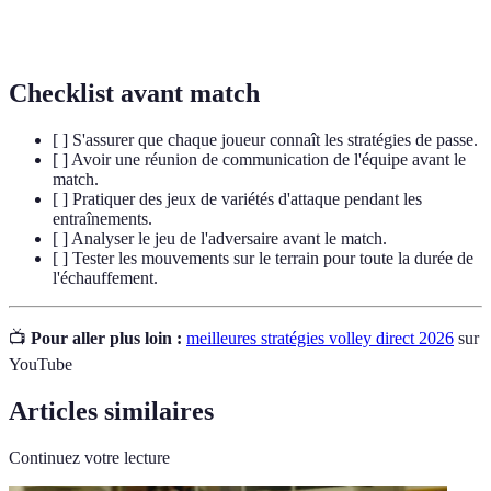
Communication
crucial pour la coordination et l'efficacité
durant un match.
Checklist avant match
[ ] S'assurer que chaque joueur connaît les stratégies de passe.
[ ] Avoir une réunion de communication de l'équipe avant le
match.
[ ] Pratiquer des jeux de variétés d'attaque pendant les
entraînements.
[ ] Analyser le jeu de l'adversaire avant le match.
[ ] Tester les mouvements sur le terrain pour toute la durée de
l'échauffement.
📺
Pour aller plus loin :
meilleures stratégies volley direct 2026
sur
YouTube
Articles similaires
Continuez votre lecture