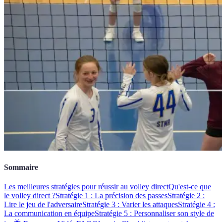
Sommaire
Les meilleures stratégies pour réussir au volley direct
Qu'est-ce que
le volley direct ?
Stratégie 1 : La précision des passes
Stratégie 2 :
Lire le jeu de l'adversaire
Stratégie 3 : Varier les attaques
Stratégie 4 :
La communication en équipe
Stratégie 5 : Personnaliser son style de