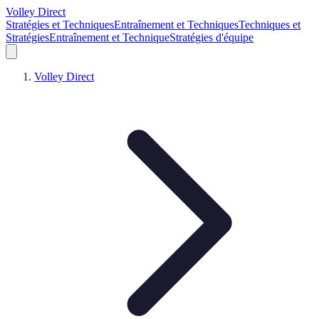
Volley Direct
Stratégies et Techniques
Entraînement et Techniques
Techniques et
Stratégies
Entraînement et Technique
Stratégies d'équipe
Volley Direct