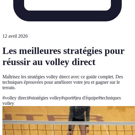
12 avril 2026
Les meilleures stratégies pour
réussir au volley direct
Maîtrisez les stratégies volley direct avec ce guide complet. Des
techniques éprouvées pour améliorer votre jeu et gagner sur le
terrain.
#
volley direct
#
stratégies volley
#
sport
#
jeu d'équipe
#
techniques
volley