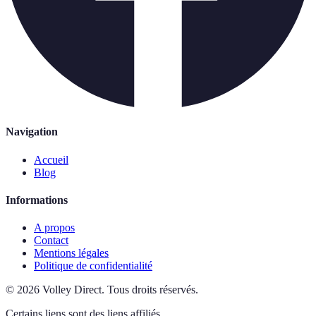
Navigation
Accueil
Blog
Informations
A propos
Contact
Mentions légales
Politique de confidentialité
©
2026
Volley Direct
.
Tous droits réservés.
Certains liens sont des liens affiliés.