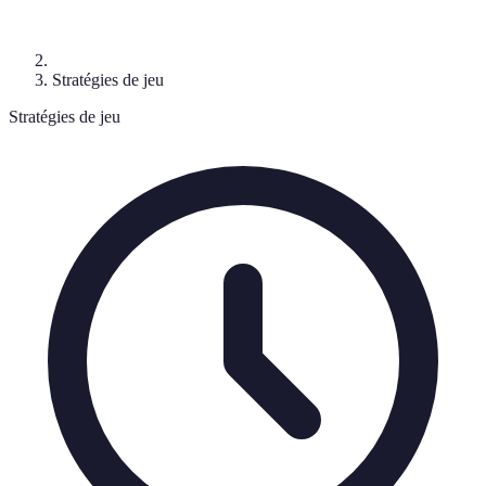
Stratégies de jeu
Stratégies de jeu