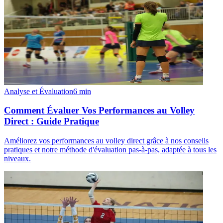
Analyse et Évaluation
6
min
Comment Évaluer Vos Performances au Volley
Direct : Guide Pratique
Améliorez vos performances au volley direct grâce à nos conseils
pratiques et notre méthode d'évaluation pas-à-pas, adaptée à tous les
niveaux.