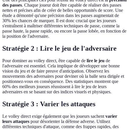
des passes
. Chaque joueur doit être capable de réaliser des passes
nettes et précises afin de créer de belles opportunités de score. Une
étude a démontré qu'une précision dans les passes augmentait de
30% les chances de marquer. Il est donc crucial que les joueurs
s'entraînent à maîtriser différentes techniques de passe, comme la
passe haute, la passe rapide, ou encore la passe lobée, en fonction de
la position de l'adversaire.
Stratégie 2 : Lire le jeu de l'adversaire
Pour dominer au volley direct, être capable de
lire le jeu
de
l'adversaire est essentiel. Cela implique de développer une bonne
vision du jeu et de faire preuve d'anticipation. Observez les
mouvements des adversaires pour deviner où la balle sera dirigée et
positionnez-vous en conséquence. Des statistiques montrent que
60% des meilleurs joueurs réussissent à lire le jeu de leurs
adversaires en se basant sur des indices visuels et physiques.
Stratégie 3 : Varier les attaques
Le volley direct exige également que les joueurs sachent
varier
leurs attaques
pour désorienter la défense adverse. Utilisez
différentes techniques d'attaque, comme des frappes rapides, des