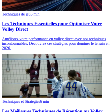
Techniques de jeu
6
min
Les Techniques Essentielles pour Optimiser Votre
Volley Direct
Améliorez votre performance en volley direct avec nos techniques
incontournables. Découvrez ces stratégies pour dominer le terrain en
2026.
Techniques et Stratégies
6
min
Les Meilleures Techniques de Réception au Volley