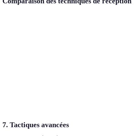
Comparaison des techniques de réception
Technique
Avantages
Inconvénients
Recommandée pour
Réception
Stabilité,
Nécessite de la
en
Débutants
contrôle
pratique
équilibre
Efficace
Réception
Risque de
pour les
en
blessures si
Joueurs avancés
ballons
plongeon
mal exécutée
bas
Réception
Difficile à
Précision,
à deux
maîtriser pour
Tous niveaux
contrôle
mains
les novices
7. Tactiques avancées