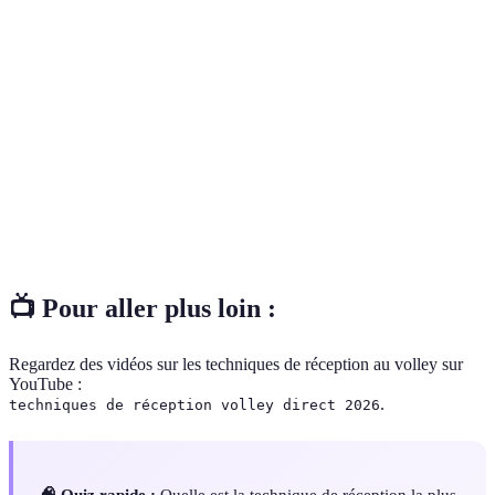
Terme
Définition
Action de réceptionner le ballon lors d'un match de
Réception
volley.
Capacité à prévoir le mouvement du ballon pour
Anticipation
mieux se préparer.
Technique utilisée pour réceptionner un ballon
Plongée
tombant rapidement.
📺 Pour aller plus loin :
Regardez des vidéos sur les techniques de réception au volley sur
YouTube :
.
techniques de réception volley direct 2026
🧠 Quiz rapide :
Quelle est la technique de réception la plus