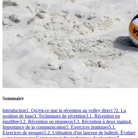
Sommaire
Introduction
1. Qu'est-ce que la réception au volley direct ?
2. La
position de base
3. Techniques de réception
3.1. Réception en
équilibre
3.2. Réception en plongeon
3.3. Réception à deux mains
4.
Importance de la communication
5. Exercices pratiques
5.1.
Exercices de groupes
5.2. Utilisation d'un lanceur de balles
6. Évaluer