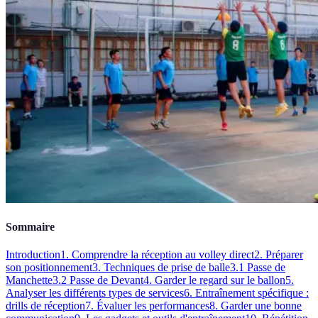
Sommaire
Introduction
1. Comprendre la réception au volley direct
2. Préparer
son positionnement
3. Techniques de prise de balle
3.1 Passe de
Manchette
3.2 Passe de Devant
4. Garder le regard sur le ballon
5.
Analyser les différents types de services
6. Entraînement spécifique :
drills de réception
7. Évaluer les performances
8. Garder une bonne