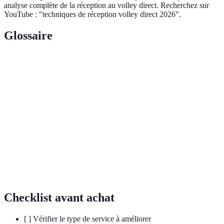
analyse complète de la réception au volley direct. Recherchez sur
YouTube : "techniques de réception volley direct 2026".
Glossaire
Terme
Définition
Technique de réception utilisant les avant-bras pour
Manchette
renvoyer le ballon.
Service
Un service qui ne suit pas une trajectoire stable,
flottant
rendant sa réception difficile.
Service
Un service puissant et rapide, généralement utilisé
smashé
pour surprendre l'adversaire.
Checklist avant achat
[ ] Vérifier le type de service à améliorer