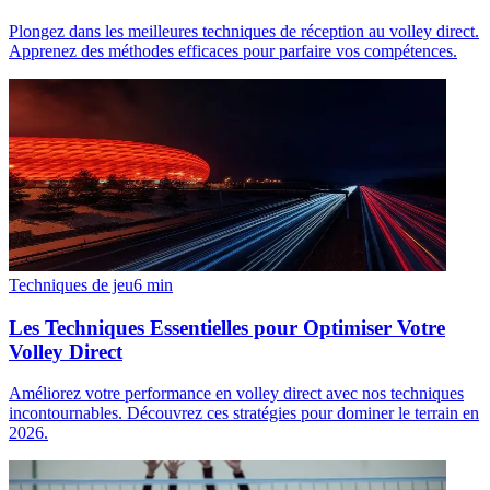
Plongez dans les meilleures techniques de réception au volley direct.
Apprenez des méthodes efficaces pour parfaire vos compétences.
Techniques de jeu
6
min
Les Techniques Essentielles pour Optimiser Votre
Volley Direct
Améliorez votre performance en volley direct avec nos techniques
incontournables. Découvrez ces stratégies pour dominer le terrain en
2026.