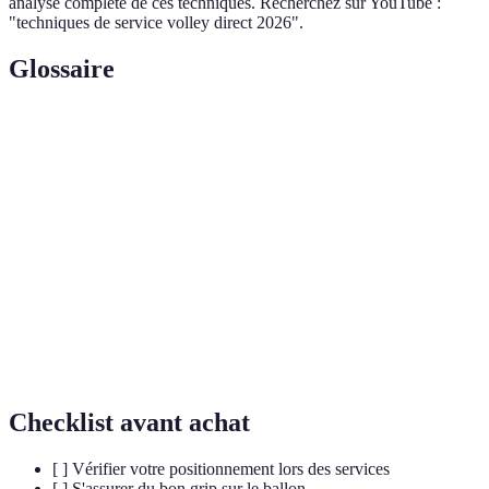
analyse complète de ces techniques. Recherchez sur YouTube :
"techniques de service volley direct 2026".
Glossaire
Terme
Définition
Service
Type de service où le ballon est frappé pour flotter
flot
directement.
Service
Service puissant frappé avec force et précision.
smash
Positionnement du service visant des zones
Placement
particulières de l'adversaire.
Checklist avant achat
[ ] Vérifier votre positionnement lors des services
[ ] S'assurer du bon grip sur le ballon