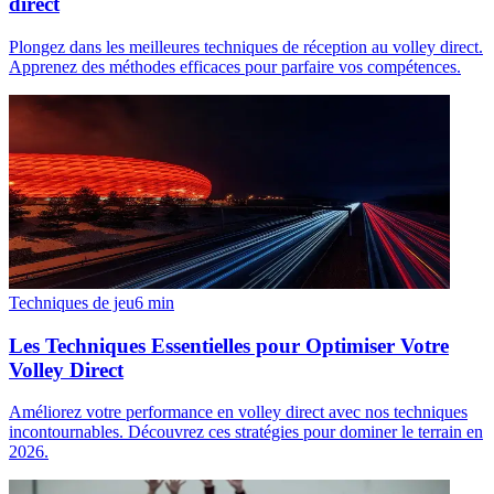
direct
Plongez dans les meilleures techniques de réception au volley direct.
Apprenez des méthodes efficaces pour parfaire vos compétences.
Techniques de jeu
6
min
Les Techniques Essentielles pour Optimiser Votre
Volley Direct
Améliorez votre performance en volley direct avec nos techniques
incontournables. Découvrez ces stratégies pour dominer le terrain en
2026.