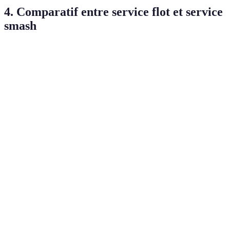
4. Comparatif entre service flot et service
smash
Critère
Service Flot
Service Smash
Verdict
Le smash
Puissance
Faible
Élevée
pour plus de
puissance
Préférez le
Contrôle
Élevé
Moyen
flot pour le
contrôle
Flot moins
Difficulté de
risqué,
Facile
Difficile
réception
smash pour
surprendre
Flot idéal