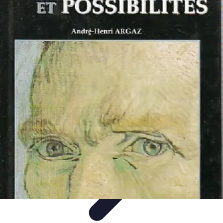
Volley Direct
Stratégies et Techniques
Entraînement et Techniques
Techniques et
Stratégies
Entraînement et Technique
Stratégies d'équipe
Volley Direct