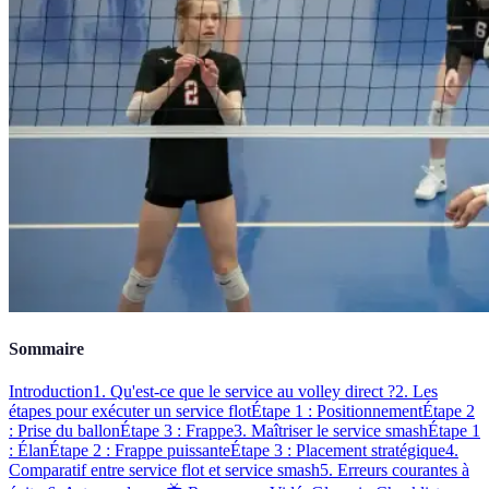
Sommaire
Introduction
1. Qu'est-ce que le service au volley direct ?
2. Les
étapes pour exécuter un service flot
Étape 1 : Positionnement
Étape 2
: Prise du ballon
Étape 3 : Frappe
3. Maîtriser le service smash
Étape 1
: Élan
Étape 2 : Frappe puissante
Étape 3 : Placement stratégique
4.
Comparatif entre service flot et service smash
5. Erreurs courantes à