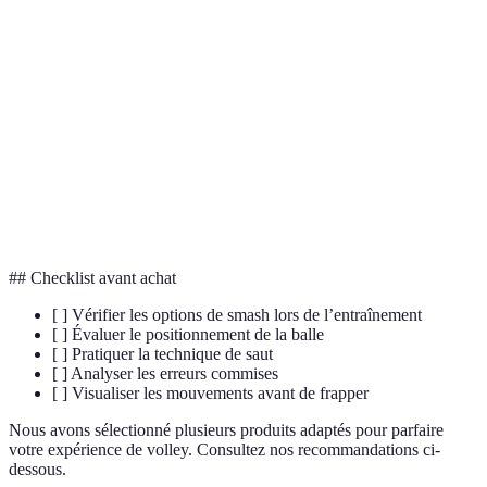
Terme
Définition
Smash
Frappe puissante et descendante au volley-ball.
Placements stratégiques sur le terrain pour
Positionnement
optimiser le jeu.
Entraînement basé sur les étirements et les
Pliométrique
contractions rapides des muscles.
## Checklist avant achat
[ ] Vérifier les options de smash lors de l’entraînement
[ ] Évaluer le positionnement de la balle
[ ] Pratiquer la technique de saut
[ ] Analyser les erreurs commises
[ ] Visualiser les mouvements avant de frapper
Nous avons sélectionné plusieurs produits adaptés pour parfaire
votre expérience de volley. Consultez nos recommandations ci-
dessous.