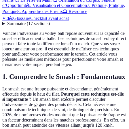
Mains
4.1 La Prise en Main
4.2 Orientation du Corps
5. Fenêtre
d’Opportunité
6. Visualisation et Concentration
7. Pratique, Pratique,
Pratique
8. Apprendre des Erreurs
📺 Ressource
Vidéo
Glossaire
Checklist avant achat
Sommaire
(
17
sections
)
Vaincre l’adversaire au volley-ball repose souvent sur la capacité de
smasher efficacement la balle. Les techniques de smash volley direct
peuvent faire toute la différence lors d’un match. Que vous soyez
joueur amateur ou pro, il est essentiel de maîtriser ces techniques
pour améliorer votre performance sur le terrain. Cet article vous
présente les meilleures méthodes pour perfectionner votre smash et
maximiser votre impact pendant le jeu.
1. Comprendre le Smash : Fondamentaux
Le smash est une frappe puissante et descendante, généralement
effectuée depuis le haut du filet.
Pourquoi cette technique est-elle
si importante ?
Un smash bien exécuté permet d'acculer
l’adversaire et de gagner des points décisifs. Cela nécessite une
combinaison de techniques de saut, de timing et de précision. En
2026, de nombreuses études montrent que la puissance de frappe est
un facteur déterminant dans les matches professionnels. En effet, un
bon smash peut atteindre des vitesses allant jusqu'à 120 km/h,