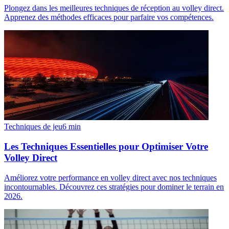
Plongez dans les meilleures techniques de réception au volley direct.
Apprenez des méthodes efficaces pour parfaire vos compétences.
Techniques de jeu
6
min
Les Techniques Essentielles pour Optimiser Votre
Volley Direct
Améliorez votre performance en volley direct avec nos techniques
incontournables. Découvrez ces stratégies pour dominer le terrain en
2026.