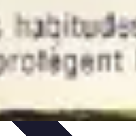
atégies
Entraînement et Technique
Stratégies d'équipe