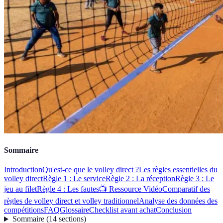
Sommaire
Introduction
Qu'est-ce que le volley direct ?
Les règles essentielles du
volley direct
Règle 1 : Le service
Règle 2 : La réception
Règle 3 : Le
jeu au filet
Règle 4 : Les fautes
📺 Ressource Vidéo
Comparatif des
règles de volley direct et volley traditionnel
Analyse des données des
compétitions
FAQ
Glossaire
Checklist avant achat
Conclusion
Sommaire
(
14
sections
)