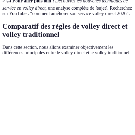
>
📺 Pour aller plus loin :
Découvrez les nouvelles techniques de
service en volley direct,
une analyse complète de [sujet]. Recherchez
sur YouTube : "comment améliorer son service volley direct 2026".
Comparatif des règles de volley direct et
volley traditionnel
Dans cette section, nous allons examiner objectivement les
différences principales entre le volley direct et le volley traditionnel.
Critère
Volley Direct
Volley Traditionnel
Verdict
Type de
Équipes de 6
Équipes de 6
Similarité
jeu
Directement
Points
sans
Indirectement (ex :
Différence
marqués
réception
avec une passe)
clé
préalable