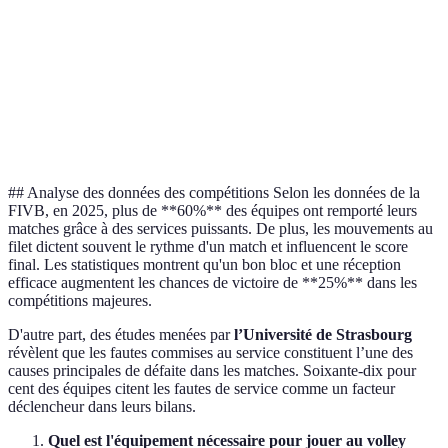
Utilisation
Terrains
Merits &
de
Terrains intérieurs
extérieurs
Challenges
l’espace
Volley
Fréquence
Plus
Plus rare
direct
des fautes
fréquente
sensible
## Analyse des données des compétitions Selon les données de la
FIVB, en 2025, plus de **60%** des équipes ont remporté leurs
matches grâce à des services puissants. De plus, les mouvements au
filet dictent souvent le rythme d'un match et influencent le score
final. Les statistiques montrent qu'un bon bloc et une réception
efficace augmentent les chances de victoire de **25%** dans les
compétitions majeures.
D'autre part, des études menées par
l’Université de Strasbourg
révèlent que les fautes commises au service constituent l’une des
causes principales de défaite dans les matches. Soixante-dix pour
cent des équipes citent les fautes de service comme un facteur
déclencheur dans leurs bilans.
Quel est l'équipement nécessaire pour jouer au volley