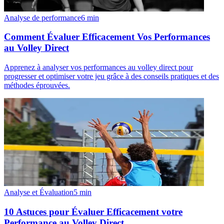
Analyse de performance
6
min
Comment Évaluer Efficacement Vos Performances
au Volley Direct
Apprenez à analyser vos performances au volley direct pour
progresser et optimiser votre jeu grâce à des conseils pratiques et des
méthodes éprouvées.
Analyse et Évaluation
5
min
10 Astuces pour Évaluer Efficacement votre
Performance au Volley Direct