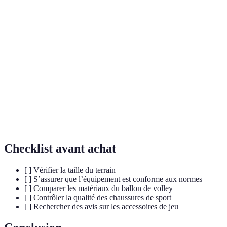
Terme
Définition
Action par laquelle un joueur envoie le ballon dans le
Service
camp adverse pour commencer le jeu.
Technique de réception où les joueurs unissent leurs bras
Bump
pour contrôler le ballon.
Défense au filet visant à arrêter ou dévier l’attaque de
Block
l’adversaire.
Checklist avant achat
[ ] Vérifier la taille du terrain
[ ] S’assurer que l’équipement est conforme aux normes
[ ] Comparer les matériaux du ballon de volley
[ ] Contrôler la qualité des chaussures de sport
[ ] Rechercher des avis sur les accessoires de jeu