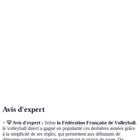
Nombre
Équipes p
de
6
3-5
réduites
joueurs
Rythme de
Rotation
Obligatoire
Non
accéléré
Unique a
Service
De derrière la ligne
Idem
volley dir
Moins de
Points
25
15
points à
par set
atteindre
Avis d'expert
>
💡 Avis d'expert :
Selon
la Fédération Française de Volleyball
,
le volleyball direct a gagné en popularité ces dernières années grâce
à la simplicité de ses règles, qui permettent aux débutants de
démarrer rapidement tout en conservant le plaisir de jouer. De