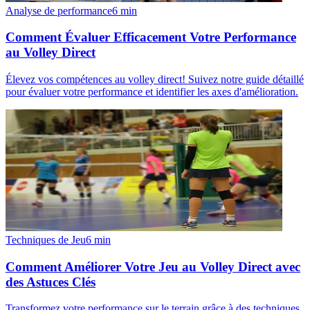
Analyse de performance
6
min
Comment Évaluer Efficacement Votre Performance
au Volley Direct
Élevez vos compétences au volley direct! Suivez notre guide détaillé
pour évaluer votre performance et identifier les axes d'amélioration.
Techniques de Jeu
6
min
Comment Améliorer Votre Jeu au Volley Direct avec
des Astuces Clés
Transformez votre performance sur le terrain grâce à des techniques