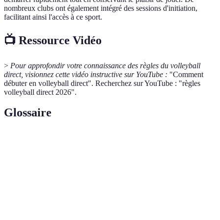
nombreux clubs ont également intégré des sessions d'initiation,
facilitant ainsi l'accès à ce sport.
📺 Ressource Vidéo
>
Pour approfondir votre connaissance des règles du volleyball
direct, visionnez cette vidéo instructive sur YouTube :
"Comment
débuter en volleyball direct". Recherchez sur YouTube : "règles
volleyball direct 2026".
Glossaire
Terme
Définition
Lancer le ballon dans le camp adverse pour
Service
débuter le jeu.
Phase du jeu où un point est marqué et le ballon
Set
est remis en jeu.