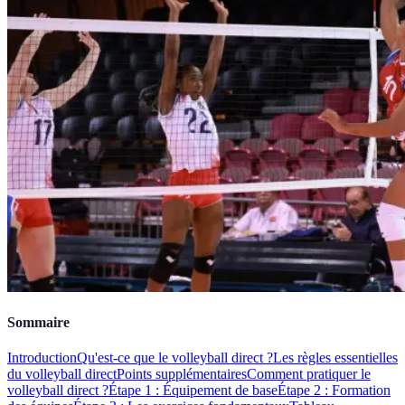
Sommaire
Introduction
Qu'est-ce que le volleyball direct ?
Les règles essentielles
du volleyball direct
Points supplémentaires
Comment pratiquer le
volleyball direct ?
Étape 1 : Équipement de base
Étape 2 : Formation