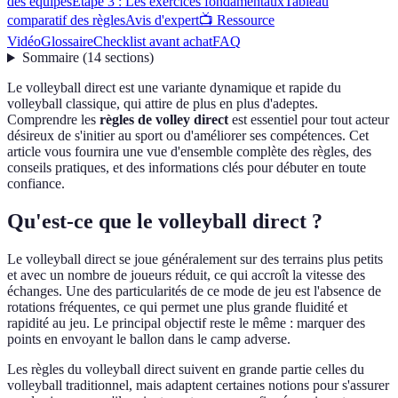
des équipes
Étape 3 : Les exercices fondamentaux
Tableau
comparatif des règles
Avis d'expert
📺 Ressource
Vidéo
Glossaire
Checklist avant achat
FAQ
Sommaire
(
14
sections
)
Le volleyball direct est une variante dynamique et rapide du
volleyball classique, qui attire de plus en plus d'adeptes.
Comprendre les
règles de volley direct
est essentiel pour tout acteur
désireux de s'initier au sport ou d'améliorer ses compétences. Cet
article vous fournira une vue d'ensemble complète des règles, des
conseils pratiques, et des informations clés pour débuter en toute
confiance.
Qu'est-ce que le volleyball direct ?
Le volleyball direct se joue généralement sur des terrains plus petits
et avec un nombre de joueurs réduit, ce qui accroît la vitesse des
échanges. Une des particularités de ce mode de jeu est l'absence de
rotations fréquentes, ce qui permet une plus grande fluidité et
rapidité au jeu. Le principal objectif reste le même : marquer des
points en envoyant le ballon dans le camp adverse.
Les règles du volleyball direct suivent en grande partie celles du
volleyball traditionnel, mais adaptent certaines notions pour s'assurer