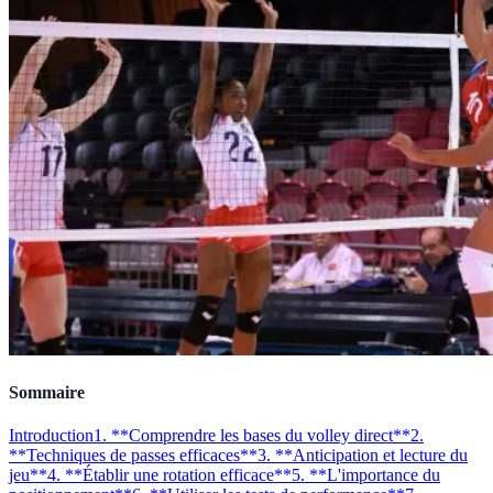
Sommaire
Introduction
1. **Comprendre les bases du volley direct**
2.
**Techniques de passes efficaces**
3. **Anticipation et lecture du
jeu**
4. **Établir une rotation efficace**
5. **L'importance du