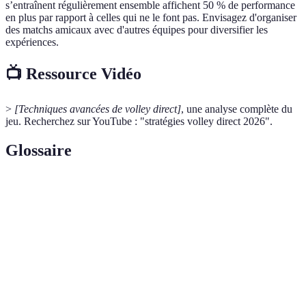
s’entraînent régulièrement ensemble affichent 50 % de performance
en plus par rapport à celles qui ne le font pas. Envisagez d'organiser
des matchs amicaux avec d'autres équipes pour diversifier les
expériences.
📺 Ressource Vidéo
>
[Techniques avancées de volley direct]
, une analyse complète du
jeu. Recherchez sur YouTube : "stratégies volley direct 2026".
Glossaire
Terme
Définition
Une technique de passe permettant d'envoyer la
Set
balle à un coéquipier pour frapper.
Changement de position des joueurs sur le terrain
Rotation
en cours de jeu.