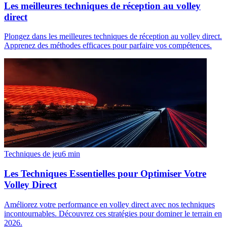
Les meilleures techniques de réception au volley
direct
Plongez dans les meilleures techniques de réception au volley direct.
Apprenez des méthodes efficaces pour parfaire vos compétences.
Techniques de jeu
6
min
Les Techniques Essentielles pour Optimiser Votre
Volley Direct
Améliorez votre performance en volley direct avec nos techniques
incontournables. Découvrez ces stratégies pour dominer le terrain en
2026.