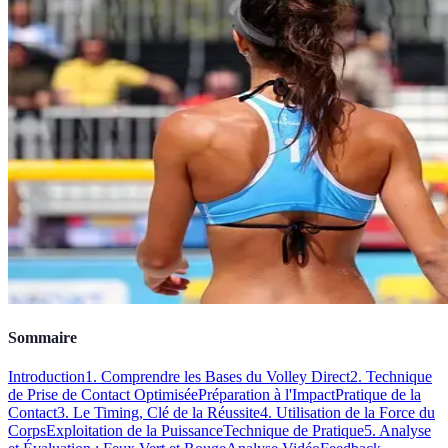
Sommaire
Introduction
1. Comprendre les Bases du Volley Direct
2. Technique
de Prise de Contact Optimisée
Préparation à l'Impact
Pratique de la
Contact
3. Le Timing, Clé de la Réussite
4. Utilisation de la Force du
Corps
Exploitation de la Puissance
Technique de Pratique
5. Analyse