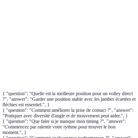
Terme
Définition
Volley
Technique de volley où le joueur frappe le ballon
Direct
directement sans rebond.
Prise de
Moment où le joueur touche le ballon, crucial pour le
Contact
succès de la technique.
Coordination entre le mouvement du joueur et le
Timing
contact avec le ballon.
{ "question": "Quelle est la meilleure position pour un volley direct
?", "answer": "Garder une position stable avec les jambes écartées et
fléchies est essentiel.", }
{ "question": "Comment améliorer la prise de contact ?", "answer":
"Pratiquer avec diversité d'angle et de mouvement peut aider.", }
{ "question": "Que faire si je manque mon timing ?", "answer":
"Commencez par ralentir votre rythme pour trouver le bon
moment.", }
{ "question": "Comment analyser mes performances ?", "answer":