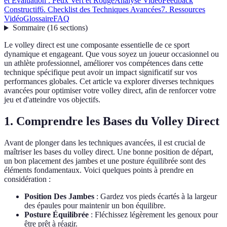
et Évaluation : Feux Vert et Rouge
Analyse Vidéo
Feedback
Constructif
6. Checklist des Techniques Avancées
7. Ressources
Vidéo
Glossaire
FAQ
Sommaire
(
16
sections
)
Le volley direct est une composante essentielle de ce sport
dynamique et engageant. Que vous soyez un joueur occasionnel ou
un athlète professionnel, améliorer vos compétences dans cette
technique spécifique peut avoir un impact significatif sur vos
performances globales. Cet article va explorer diverses techniques
avancées pour optimiser votre volley direct, afin de renforcer votre
jeu et d'atteindre vos objectifs.
1. Comprendre les Bases du Volley Direct
Avant de plonger dans les techniques avancées, il est crucial de
maîtriser les bases du volley direct. Une bonne position de départ,
un bon placement des jambes et une posture équilibrée sont des
éléments fondamentaux. Voici quelques points à prendre en
considération :
Position Des Jambes
: Gardez vos pieds écartés à la largeur
des épaules pour maintenir un bon équilibre.
Posture Équilibrée
: Fléchissez légèrement les genoux pour
être prêt à réagir.