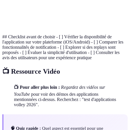
de suivi
temps réel sur des événements sportifs.
Rediffusions de matchs permettant de revoir les
Replays
actions clés après la fin des matchs.
## Checklist avant de choisir - [ ] Vérifier la disponibilité de
l'application sur votre plateforme (iOS/Android) - [ ] Comparer les
fonctionnalités de notification - [ ] Explorer si des replays sont
proposés - [ ] Évaluer la simplicité d'utilisation - [ ] Consulter les
avis des utilisateurs pour une expérience pratique
📺 Ressource Vidéo
📺 Pour aller plus loin :
Regardez des vidéos sur
YouTube
pour voir des démos des applications
mentionnées ci-dessus. Recherchez : "test d'applications
volley 2026".
🧠 Quiz rapide :
Quel aspect est essentiel pour une