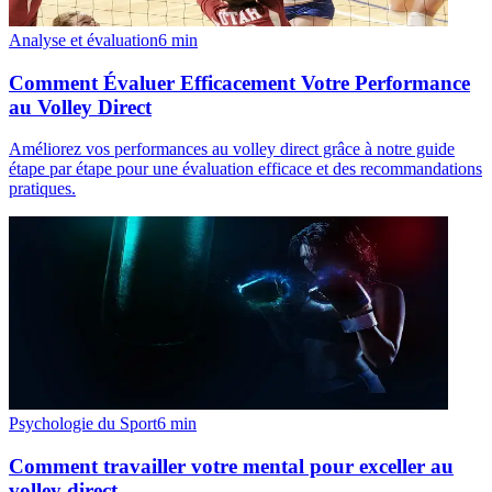
Analyse et évaluation
6
min
Comment Évaluer Efficacement Votre Performance
au Volley Direct
Améliorez vos performances au volley direct grâce à notre guide
étape par étape pour une évaluation efficace et des recommandations
pratiques.
Psychologie du Sport
6
min
Comment travailler votre mental pour exceller au
volley direct