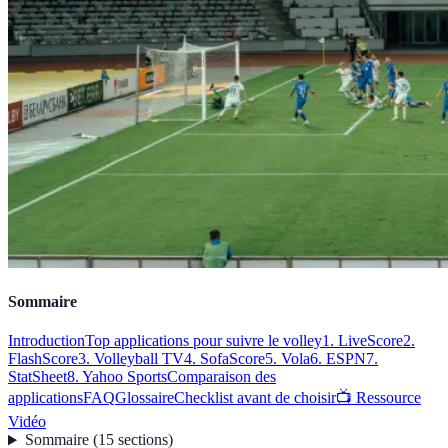
Sommaire
Introduction
Top applications pour suivre le volley
1. LiveScore
2.
FlashScore
3. Volleyball TV
4. SofaScore
5. Vola
6. ESPN
7.
StatSheet
8. Yahoo Sports
Comparaison des
applications
FAQ
Glossaire
Checklist avant de choisir
📺 Ressource
Vidéo
Sommaire
(
15
sections
)