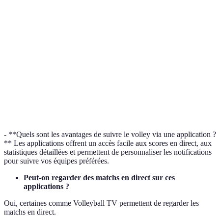
Application
Disponibilité
En direct
Statistiques
Rep
LiveScore
iOS, Android
Oui
Moyennes
No
FlashScore
iOS, Android
Oui
Moyennes
No
Volleyball
iOS, Android
Oui
Avancées
Oui
TV
SofaScore
iOS, Android
Oui
Avancées
No
- **Quels sont les avantages de suivre le volley via une application ?
** Les applications offrent un accès facile aux scores en direct, aux
statistiques détaillées et permettent de personnaliser les notifications
pour suivre vos équipes préférées.
Peut-on regarder des matchs en direct sur ces
applications ?
Oui, certaines comme Volleyball TV permettent de regarder les
matchs en direct.