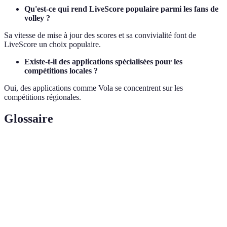
Qu'est-ce qui rend LiveScore populaire parmi les fans de
volley ?
Sa vitesse de mise à jour des scores et sa convivialité font de
LiveScore un choix populaire.
Existe-t-il des applications spécialisées pour les
compétitions locales ?
Oui, des applications comme Vola se concentrent sur les
compétitions régionales.
Glossaire
Terme
Définition
Sport d'équipe se jouant avec un ballon et un filet,
Volley
deux équipes s'affrontent pour faire tomber le
ballon dans le camp adverse.
Application
Logiciel destiné à fournir des informations en