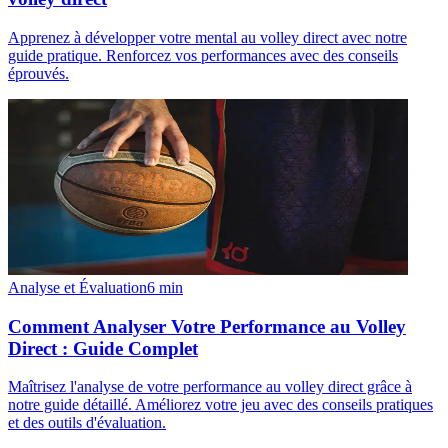
Apprenez à développer votre mental au volley direct avec notre
guide pratique. Renforcez vos performances avec des conseils
éprouvés.
Analyse et Évaluation
6
min
Comment Analyser Votre Performance au Volley
Direct : Guide Complet
Maîtrisez l'analyse de votre performance au volley direct grâce à
notre guide détaillé. Améliorez votre jeu avec des conseils pratiques
et des outils d'évaluation.